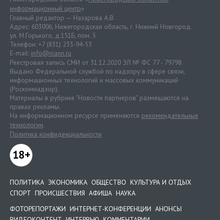
информационный центр
»
Главный редактор — Назарова А.В.
Адрес: 603006, Нижегородская область, г. Нижний Новгород.
ул. М.Горького, д.151Б, пом. 5
Телефон: +7 (831) 233-94-53
E-mail:
info@niann.ru
Реестровая запись СМИ от 31.12.2020 ЭЛ № ФС 77 - 79798.
Выдано Федеральной службой по надзору в сфере связи,
информационных технологий и массовых коммуникаций
(Роскомнадзор).
Материалы в рубрике "Новости партнеров" размещаются на
правах рекламы.
На информационном ресурсе применяются
рекомендательные
технологии
.
Политика конфиденциальности
18+
ПОЛИТИКА
ЭКОНОМИКА
ОБЩЕСТВО
КУЛЬТУРА И ОТДЫХ
СПОРТ
ПРОИСШЕСТВИЯ
АФИША
НАУКА
ФОТОРЕПОРТАЖИ
ИНТЕРНЕТ-КОНФЕРЕНЦИИ
АНОНСЫ
ВИДЕОКОНТЕНТ
ИНТЕРВЬЮ
КОММЕНТАРИИ