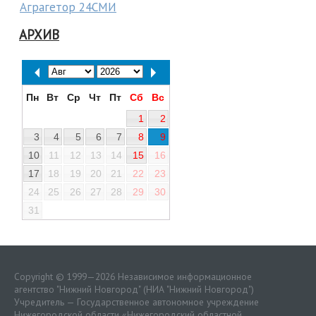
Аграгетор 24СМИ
АРХИВ
Пн
Вт
Ср
Чт
Пт
Сб
Вс
1
2
3
4
5
6
7
8
9
10
11
12
13
14
15
16
17
18
19
20
21
22
23
24
25
26
27
28
29
30
31
Copyright © 1999—2026 Независимое информационное
агентство "Нижний Новгород" (НИА "Нижний Новгород")
Учредитель — Государственное автономное учреждение
Нижегородской области «
Нижегородский областной