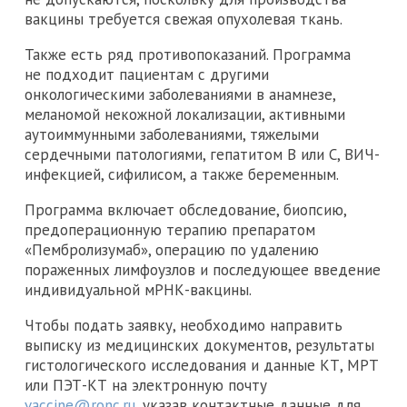
вакцины требуется свежая опухолевая ткань.
Также есть ряд противопоказаний. Программа
не подходит пациентам с другими
онкологическими заболеваниями в анамнезе,
меланомой некожной локализации, активными
аутоиммунными заболеваниями, тяжелыми
сердечными патологиями, гепатитом B или C, ВИЧ-
инфекцией, сифилисом, а также беременным.
Программа включает обследование, биопсию,
предоперационную терапию препаратом
«Пембролизумаб», операцию по удалению
пораженных лимфоузлов и последующее введение
индивидуальной мРНК-вакцины.
Чтобы подать заявку, необходимо направить
выписку из медицинских документов, результаты
гистологического исследования и данные КТ, МРТ
или ПЭТ-КТ на электронную почту
vaccine@ronc.ru
, указав контактные данные для