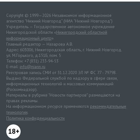
Copyright © 1999—2026 Независимое информационное
агентство "Нижний Новгород" (НИА "Нижний Новгород")
Учредитель — Государственное автономное учреждение
Нижегородской области «
Нижегородский областной
информационный центр
»
Главный редактор — Назарова А.В.
Адрес: 603006, Нижегородская область, г. Нижний Новгород.
ул. М.Горького, д.151Б, пом. 5
Телефон: +7 (831) 233-94-53
E-mail:
info@niann.ru
Реестровая запись СМИ от 31.12.2020 ЭЛ № ФС 77 - 79798.
Выдано Федеральной службой по надзору в сфере связи,
информационных технологий и массовых коммуникаций
(Роскомнадзор).
Материалы в рубрике "Новости партнеров" размещаются на
правах рекламы.
На информационном ресурсе применяются
рекомендательные
технологии
.
Политика конфиденциальности
18+