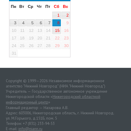
Пн
Вт
Ср
Чт
Пт
Сб
Вс
1
2
3
4
5
6
7
8
9
10
11
12
13
14
15
16
17
18
19
20
21
22
23
24
25
26
27
28
29
30
31
Copyright © 1999—2026 Независимое информационное
агентство "Нижний Новгород" (НИА "Нижний Новгород")
Учредитель — Государственное автономное учреждение
Нижегородской области «
Нижегородский областной
информационный центр
»
Главный редактор — Назарова А.В.
Адрес: 603006, Нижегородская область, г. Нижний Новгород.
ул. М.Горького, д.151Б, пом. 5
Телефон: +7 (831) 233-94-53
E-mail:
info@niann.ru