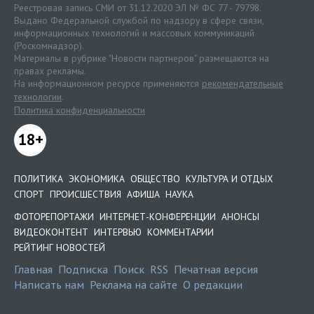
Реестровая запись СМИ от 31.12.2020 ЭЛ № ФС 77 - 79798.
Выдано Федеральной службой по надзору в сфере связи,
информационных технологий и массовых коммуникаций
(Роскомнадзор).
Материалы в рубрике "Новости партнеров" размещаются на
правах рекламы.
На информационном ресурсе применяются
рекомендательные
технологии
.
Политика конфиденциальности
18+
ПОЛИТИКА
ЭКОНОМИКА
ОБЩЕСТВО
КУЛЬТУРА И ОТДЫХ
СПОРТ
ПРОИСШЕСТВИЯ
АФИША
НАУКА
ФОТОРЕПОРТАЖИ
ИНТЕРНЕТ-КОНФЕРЕНЦИИ
АНОНСЫ
ВИДЕОКОНТЕНТ
ИНТЕРВЬЮ
КОММЕНТАРИИ
РЕЙТИНГ НОВОСТЕЙ
Главная
Подписка
Поиск
RSS
Печатная версия
Написать нам
Реклама на сайте
О редакции