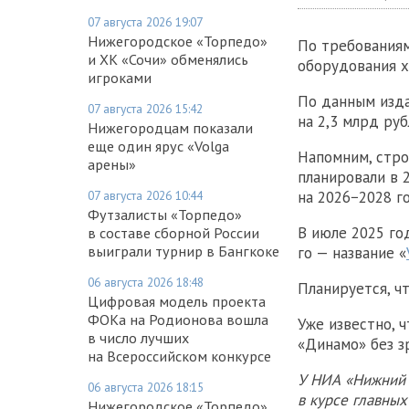
07 августа 2026 19:07
Нижегородское «Торпедо»
По требованиям
и ХК «Сочи» обменялись
оборудования х
игроками
По данным изд
07 августа 2026 15:42
на 2,3 млрд руб
Нижегородцам показали
еще один ярус «Volga
Напомним, стр
арены»
планировали в 
07 августа 2026 10:44
на 2026−2028 
Футзалисты «Торпедо»
В июле 2025 г
в составе сборной России
выиграли турнир в Бангкоке
го — название «
06 августа 2026 18:48
Планируется, ч
Цифровая модель проекта
ФОКа на Родионова вошла
Уже известно, 
в число лучших
«Динамо» без з
на Всероссийском конкурсе
У НИА «Нижний 
06 августа 2026 18:15
в курсе главны
Нижегородское «Торпедо»