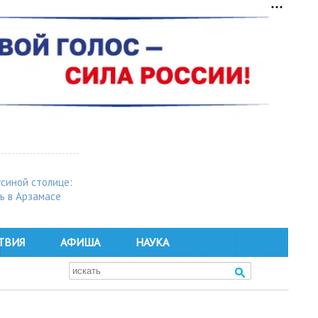
усиной столице:
ь в Арзамасе
ТВИЯ
АФИША
НАУКА