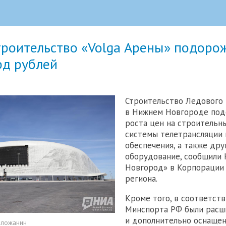
троительство «Volga Арены» подоро
рд рублей
Строительство Ледового
в Нижнем Новгороде под
роста цен на строительн
системы телетрансляции 
обеспечения, а также дру
оборудование, сообщили
Новгород» в Корпорации
региона.
Кроме того, в соответств
Минспорта РФ были рас
и дополнительно оснаще
оложанин