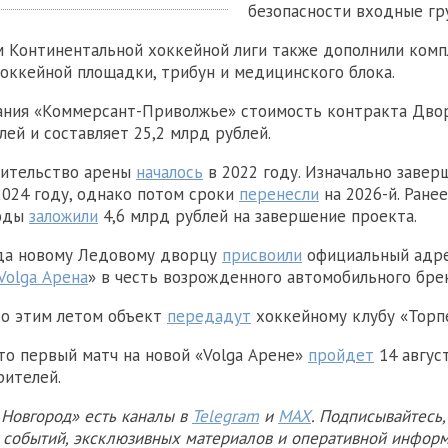
безопасности входные гр
 Континентальной хоккейной лиги также дополнили ком
оккейной площадки, трибун и медицинского блока.
ания «Коммерсант-Приволжье» стоимость контракта Дво
лей и составляет 25,2 млрд рублей.
оительство арены
началось
в 2022 году. Изначально завер
2024 году, однако потом сроки
перенесли
на 2026-й. Ране
годы
заложили
4,6 млрд рублей на завершение проекта.
ода новому Ледовому дворцу
присвоили
официальный адрес
Volga Арена
» в честь возрожденного автомобильного бре
то этим летом объект
передадут
хоккейному клубу «Торп
что первый матч на новой «Volga Арене»
пройдет
14 авгус
рителей.
Новгород» есть каналы в
Telegram
и
MAX
. Подписывайтесь,
х событий, эксклюзивных материалов и оперативной информ