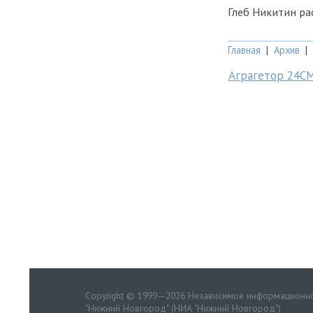
Глеб Никитин ра
Главная
|
Архив
|
Аграгетор 24С
Copyright © 1999—2026 Независимое информационно
"Нижний Новгород" (НИА "Нижний Новгород")