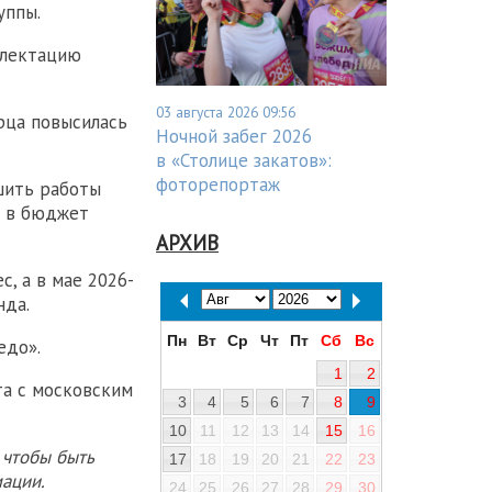
уппы.
плектацию
03 августа 2026 09:56
рца повысилась
Ночной забег 2026
в «Столице закатов»:
фоторепортаж
шить работы
е в бюджет
АРХИВ
, а в мае 2026-
нда.
Пн
Вт
Ср
Чт
Пт
Сб
Вс
едо».
1
2
та с московским
3
4
5
6
7
8
9
10
11
12
13
14
15
16
 чтобы быть
17
18
19
20
21
22
23
ации.
24
25
26
27
28
29
30