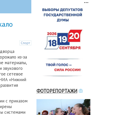
жало
Спорт
 дворца
орожало из-за
ые материалы,
и звукового
гое сетевое
 НИА «Нижний
 развития
ФОТОРЕПОРТАЖИ
ии с приказом
ширены
ны системами