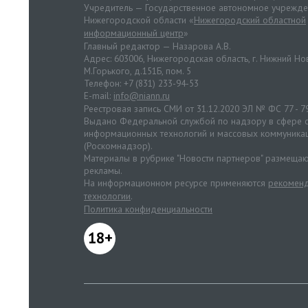
Учредитель — Государственное автономное учрежд
Нижегородской области «
Нижегородский областной
информационный центр
»
Главный редактор — Назарова А.В.
Адрес: 603006, Нижегородская область, г. Нижний Нов
М.Горького, д.151Б, пом. 5
Телефон: +7 (831) 233-94-53
E-mail:
info@niann.ru
Реестровая запись СМИ от 31.12.2020 ЭЛ № ФС 77 - 7
Выдано Федеральной службой по надзору в сфере с
информационных технологий и массовых коммуника
(Роскомнадзор).
Материалы в рубрике "Новости партнеров" размещаю
рекламы.
На информационном ресурсе применяются
рекоменд
технологии
.
Политика конфиденциальности
18+