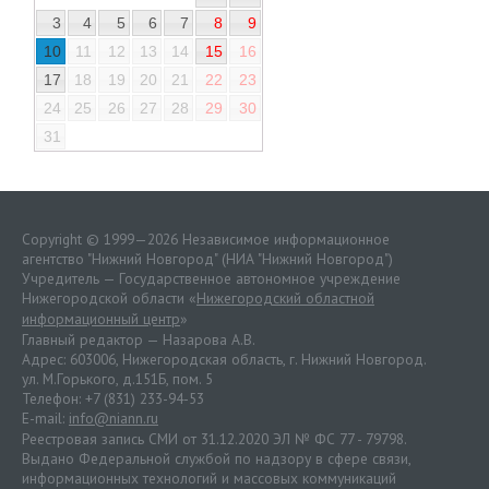
3
4
5
6
7
8
9
10
11
12
13
14
15
16
17
18
19
20
21
22
23
24
25
26
27
28
29
30
31
Copyright © 1999—2026 Независимое информационное
агентство "Нижний Новгород" (НИА "Нижний Новгород")
Учредитель — Государственное автономное учреждение
Нижегородской области «
Нижегородский областной
информационный центр
»
Главный редактор — Назарова А.В.
Адрес: 603006, Нижегородская область, г. Нижний Новгород.
ул. М.Горького, д.151Б, пом. 5
Телефон: +7 (831) 233-94-53
E-mail:
info@niann.ru
Реестровая запись СМИ от 31.12.2020 ЭЛ № ФС 77 - 79798.
Выдано Федеральной службой по надзору в сфере связи,
информационных технологий и массовых коммуникаций