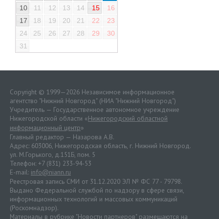
10
11
12
13
14
15
16
17
18
19
20
21
22
23
24
25
26
27
28
29
30
31
Copyright © 1999—2026 Независимое информационное
агентство "Нижний Новгород" (НИА "Нижний Новгород")
Учредитель — Государственное автономное учреждение
Нижегородской области «
Нижегородский областной
информационный центр
»
Главный редактор — Назарова А.В.
Адрес: 603006, Нижегородская область, г. Нижний Новгород.
ул. М.Горького, д.151Б, пом. 5
Телефон: +7 (831) 233-94-53
E-mail:
info@niann.ru
Реестровая запись СМИ от 31.12.2020 ЭЛ № ФС 77 - 79798.
Выдано Федеральной службой по надзору в сфере связи,
информационных технологий и массовых коммуникаций
(Роскомнадзор).
Материалы в рубрике "Новости партнеров" размещаются на