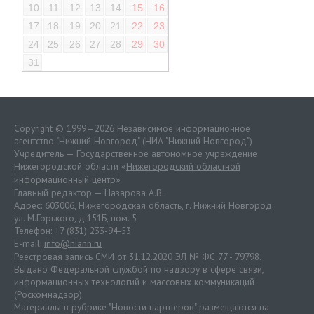
10
11
12
13
14
15
16
17
18
19
20
21
22
23
24
25
26
27
28
29
30
31
Copyright © 1999—2026 Независимое информационное
агентство "Нижний Новгород" (НИА "Нижний Новгород")
Учредитель — Государственное автономное учреждение
Нижегородской области «
Нижегородский областной
информационный центр
»
Главный редактор — Назарова А.В.
Адрес: 603006, Нижегородская область, г. Нижний Новгород.
ул. М.Горького, д.151Б, пом. 5
Телефон: +7 (831) 233-94-53
E-mail:
info@niann.ru
Реестровая запись СМИ от 31.12.2020 ЭЛ № ФС 77 - 79798.
Выдано Федеральной службой по надзору в сфере связи,
информационных технологий и массовых коммуникаций
(Роскомнадзор).
Материалы в рубрике "Новости партнеров" размещаются на