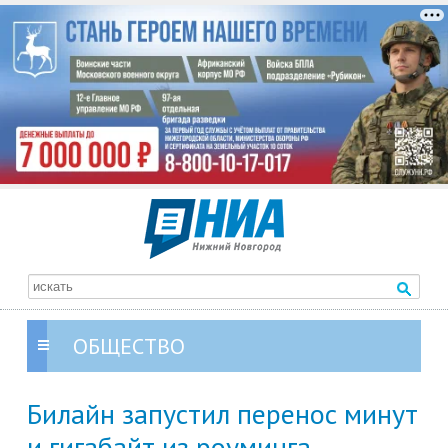
ОБЩЕСТВО
Билайн запустил перенос минут
и гигабайт из роуминга