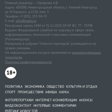
Главный редактор — Назарова А.В.
Адрес: 603006, Нижегородская область, г. Нижний Новгород.
ул. М.Горького, д.151Б, пом. 5
Телефон: +7 (831) 233-94-53
E-mail:
info@niann.ru
Реестровая запись СМИ от 31.12.2020 ЭЛ № ФС 77 - 79798.
Выдано Федеральной службой по надзору в сфере связи,
информационных технологий и массовых коммуникаций
(Роскомнадзор).
Материалы в рубрике "Новости партнеров" размещаются на
правах рекламы.
На информационном ресурсе применяются
рекомендательные
технологии
.
Политика конфиденциальности
18+
ПОЛИТИКА
ЭКОНОМИКА
ОБЩЕСТВО
КУЛЬТУРА И ОТДЫХ
СПОРТ
ПРОИСШЕСТВИЯ
АФИША
НАУКА
ФОТОРЕПОРТАЖИ
ИНТЕРНЕТ-КОНФЕРЕНЦИИ
АНОНСЫ
ВИДЕОКОНТЕНТ
ИНТЕРВЬЮ
КОММЕНТАРИИ
РЕЙТИНГ НОВОСТЕЙ