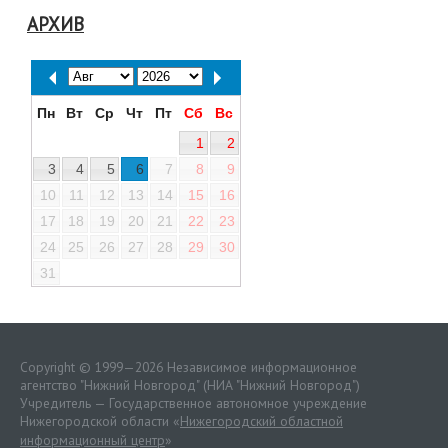
АРХИВ
Пн
Вт
Ср
Чт
Пт
Сб
Вс
1
2
3
4
5
6
7
8
9
10
11
12
13
14
15
16
17
18
19
20
21
22
23
24
25
26
27
28
29
30
31
Copyright © 1999—2026 Независимое информационное
агентство "Нижний Новгород" (НИА "Нижний Новгород")
Учредитель — Государственное автономное учреждение
Нижегородской области «
Нижегородский областной
информационный центр
»