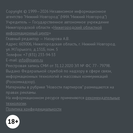
Copyright © 1999—2026 Независимое информационное
агентство "Нижний Новгород" (НИА "Нижний Новгород")
Учредитель — Государственное автономное учреждение
Нижегородской области «
Нижегородский областной
информационный центр
»
Главный редактор — Назарова А.В.
Адрес: 603006, Нижегородская область, г. Нижний Новгород.
ул. М.Горького, д.151Б, пом. 5
Телефон: +7 (831) 233-94-53
E-mail:
info@niann.ru
Реестровая запись СМИ от 31.12.2020 ЭЛ № ФС 77 - 79798.
Выдано Федеральной службой по надзору в сфере связи,
информационных технологий и массовых коммуникаций
(Роскомнадзор).
Материалы в рубрике "Новости партнеров" размещаются на
правах рекламы.
На информационном ресурсе применяются
рекомендательные
технологии
.
Политика конфиденциальности
18+