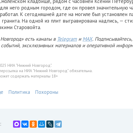
Смоленском кладбище, рядом с часовней Ксении Петербур
для него родным городом, где он провел значительную ч
 работал. К сегодняшней дате на могиле был установлен п
 гранита. На одной из плит выгравирована надпись, — ст
зкими Старовойта.
Новгород» есть каналы в
Telegram
и
MAX
. Подписывайтесь,
х событий, эксклюзивных материалов и оперативной информ
025 НИА "Нижний Новгород".
перссылка на НИА "Нижний Новгород" обязательна.
может содержать материалы 18+
ще
Политика
Похороны
: