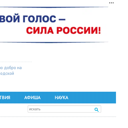
о добро на
родской
ТВИЯ
АФИША
НАУКА