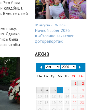
. Это была
и кладбища,
. Вместе с ней
03 августа 2026 09:56
мятнику.
Ночной забег 2026
ы». Однако
в «Столице закатов»:
дпись была
фоторепортаж
ана, чтобы
АРХИВ
Пн
Вт
Ср
Чт
Пт
Сб
Вс
1
2
3
4
5
6
7
8
9
10
11
12
13
14
15
16
17
18
19
20
21
22
23
24
25
26
27
28
29
30