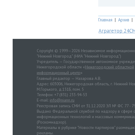
Главная
|
Архив
|
Аграгетор 24С
Copyright © 1999—2026 Независимое информационно
"Нижний Новгород" (НИА "Нижний Новгород")
Учредитель — Государственное автономное учрежд
Нижегородской области «
Нижегородский областной
информационный центр
»
Главный редактор — Назарова А.В.
Адрес: 603006, Нижегородская область, г. Нижний Нов
М.Горького, д.151Б, пом. 5
Телефон: +7 (831) 233-94-53
E-mail:
info@niann.ru
Реестровая запись СМИ от 31.12.2020 ЭЛ № ФС 77 - 7
Выдано Федеральной службой по надзору в сфере с
информационных технологий и массовых коммуника
(Роскомнадзор).
Материалы в рубрике "Новости партнеров" размещаю
рекламы.