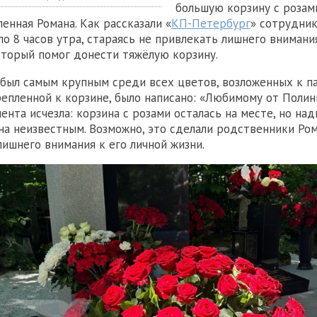
большую корзину с розами
енная Романа. Как рассказали «
КП-Петербург
» сотрудник
о 8 часов утра, стараясь не привлекать лишнего внимания
оторый помог донести тяжёлую корзину.
 был самым крупным среди всех цветов, возложенных к па
репленной к корзине, было написано: «Любимому от Полин
ента исчезла: корзина с розами осталась на месте, но на
на неизвестным. Возможно, это сделали родственники Ром
лишнего внимания к его личной жизни.