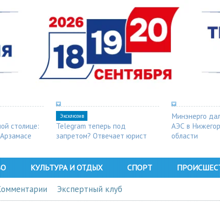
Минэнерго дал
Эксклюзив
ной столице:
Telegram теперь под
АЭС в Нижего
 Арзамасе
запретом? Отвечает юрист
области
ВО
КУЛЬТУРА И ОТДЫХ
СПОРТ
ПРОИСШЕС
Комментарии
Экспертный клуб