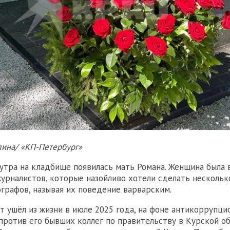
лина/ «КП-Петербург»
 утра на кладбище появилась мать Романа. Женщина была
урналистов, которые назойливо хотели сделать нескольк
ографов, называя их поведение варварским.
т ушёл из жизни в июле 2025 года, на фоне антикоррупци
против его бывших коллег по правительству в Курской об