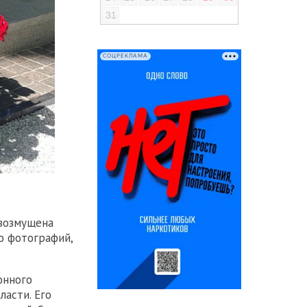
31
СОЦРЕКЛАМА
 возмущена
о фотографий,
онного
ласти. Его