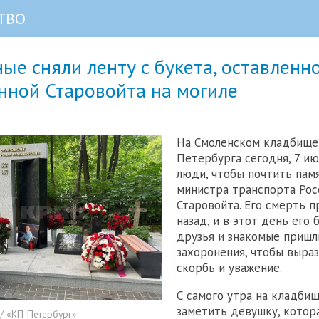
ТВО
ые сняли ленту с букета, оставленн
нной Старовойта на могиле
На Смоленском кладбище
Петербурга сегодня, 7 ию
люди, чтобы почтить пам
министра транспорта Рос
Старовойта. Его смерть п
назад, и в этот день его б
друзья и знакомые пришл
захоронения, чтобы выра
скорбь и уважение.
С самого утра на кладби
заметить девушку, котор
/ «КП-Петербург»