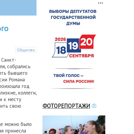
ого
Общество
 Санкт-
ля, собрались
ять бывшего
сии Романа
роизошла год
лизкие, коллеги,
и к месту
ФОТОРЕПОРТАЖИ
зить свою
ще можно было
ая принесла