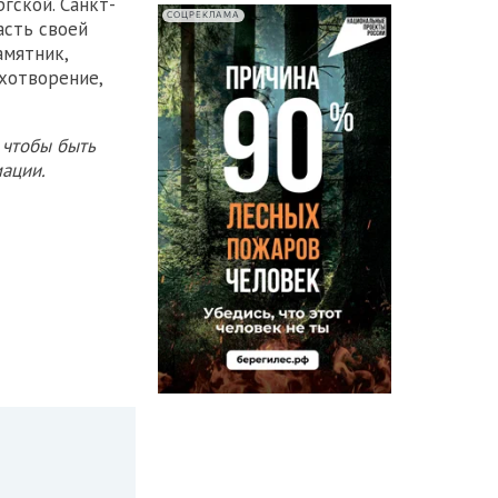
гской. Санкт-
СОЦРЕКЛАМА
асть своей
амятник,
ихотворение,
 чтобы быть
ации.