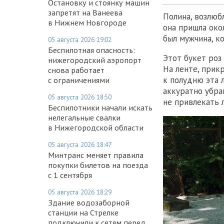
Остановку и стоянку машин
запретят на Ванеева
Полина, возлюбл
в Нижнем Новгороде
она пришла окол
был мужчина, к
05 августа 2026 19:02
Беспилотная опасность:
Этот букет роз
нижегородский аэропорт
На ленте, прик
снова работает
к полудню эта л
с ограничениями
аккуратно убра
05 августа 2026 18:50
не привлекать 
Беспилотники начали искать
нелегальные свалки
в Нижегородской области
05 августа 2026 18:47
Минтранс меняет правила
покупки билетов на поезда
с 1 сентября
05 августа 2026 18:29
Здание водозаборной
станции на Стрелке
подключили к сетям перед