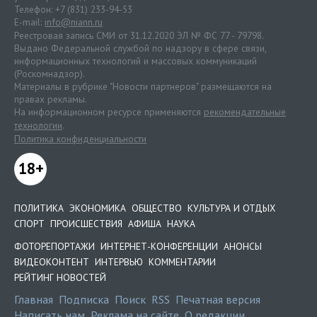
Телефон: +7 (831) 233-94-53
E-mail:
info@niann.ru
Реестровая запись СМИ от 31.12.2020 ЭЛ № ФС 77 - 79798.
Выдано Федеральной службой по надзору в сфере связи,
информационных технологий и массовых коммуникаций
(Роскомнадзор).
Материалы в рубрике "Новости партнеров" размещаются на
правах рекламы.
На информационном ресурсе применяются
рекомендательные
технологии
.
Политика конфиденциальности
18+
ПОЛИТИКА
ЭКОНОМИКА
ОБЩЕСТВО
КУЛЬТУРА И ОТДЫХ
СПОРТ
ПРОИСШЕСТВИЯ
АФИША
НАУКА
ФОТОРЕПОРТАЖИ
ИНТЕРНЕТ-КОНФЕРЕНЦИИ
АНОНСЫ
ВИДЕОКОНТЕНТ
ИНТЕРВЬЮ
КОММЕНТАРИИ
РЕЙТИНГ НОВОСТЕЙ
Главная
Подписка
Поиск
RSS
Печатная версия
Написать нам
Реклама на сайте
О редакции