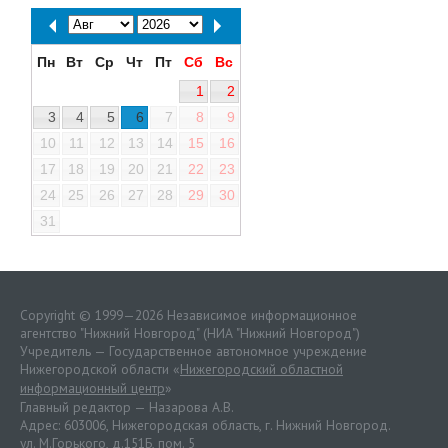
Пн
Вт
Ср
Чт
Пт
Сб
Вс
1
2
3
4
5
6
7
8
9
10
11
12
13
14
15
16
17
18
19
20
21
22
23
24
25
26
27
28
29
30
31
Copyright © 1999—2026 Независимое информационное
агентство "Нижний Новгород" (НИА "Нижний Новгород")
Учредитель — Государственное автономное учреждение
Нижегородской области «
Нижегородский областной
информационный центр
»
Главный редактор — Назарова А.В.
Адрес: 603006, Нижегородская область, г. Нижний Новгород.
ул. М.Горького, д.151Б, пом. 5