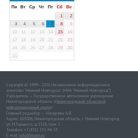
Пн
Вт
Ср
Чт
Пт
Сб
Вс
1
2
3
4
5
6
7
8
9
10
11
12
13
14
15
16
17
18
19
20
21
22
23
24
25
26
27
28
29
30
31
Copyright © 1999—2026 Независимое информационное
агентство "Нижний Новгород" (НИА "Нижний Новгород")
Учредитель — Государственное автономное учреждение
Нижегородской области «
Нижегородский областной
информационный центр
»
Главный редактор — Назарова А.В.
Адрес: 603006, Нижегородская область, г. Нижний Новгород.
ул. М.Горького, д.151Б, пом. 5
Телефон: +7 (831) 233-94-53
E-mail:
info@niann.ru