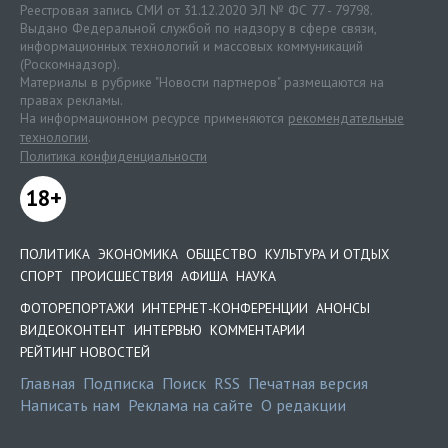
Реестровая запись СМИ от 31.12.2020 ЭЛ № ФС 77 - 79798.
Выдано Федеральной службой по надзору в сфере связи,
информационных технологий и массовых коммуникаций
(Роскомнадзор).
Материалы в рубрике "Новости партнеров" размещаются на
правах рекламы.
На информационном ресурсе применяются
рекомендательные
технологии
.
Политика конфиденциальности
18+
ПОЛИТИКА
ЭКОНОМИКА
ОБЩЕСТВО
КУЛЬТУРА И ОТДЫХ
СПОРТ
ПРОИСШЕСТВИЯ
АФИША
НАУКА
ФОТОРЕПОРТАЖИ
ИНТЕРНЕТ-КОНФЕРЕНЦИИ
АНОНСЫ
ВИДЕОКОНТЕНТ
ИНТЕРВЬЮ
КОММЕНТАРИИ
РЕЙТИНГ НОВОСТЕЙ
Главная
Подписка
Поиск
RSS
Печатная версия
Написать нам
Реклама на сайте
О редакции