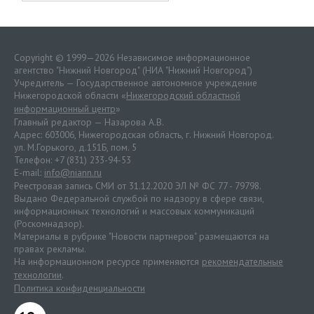
Copyright © 1999—2026 Независимое информационное
агентство "Нижний Новгород" (НИА "Нижний Новгород")
Учредитель — Государственное автономное учреждение
Нижегородской области «
Нижегородский областной
информационный центр
»
Главный редактор — Назарова А.В.
Адрес: 603006, Нижегородская область, г. Нижний Новгород.
ул. М.Горького, д.151Б, пом. 5
Телефон: +7 (831) 233-94-53
E-mail:
info@niann.ru
Реестровая запись СМИ от 31.12.2020 ЭЛ № ФС 77 - 79798.
Выдано Федеральной службой по надзору в сфере связи,
информационных технологий и массовых коммуникаций
(Роскомнадзор).
Материалы в рубрике "Новости партнеров" размещаются на
правах рекламы.
На информационном ресурсе применяются
рекомендательные
технологии
.
Политика конфиденциальности