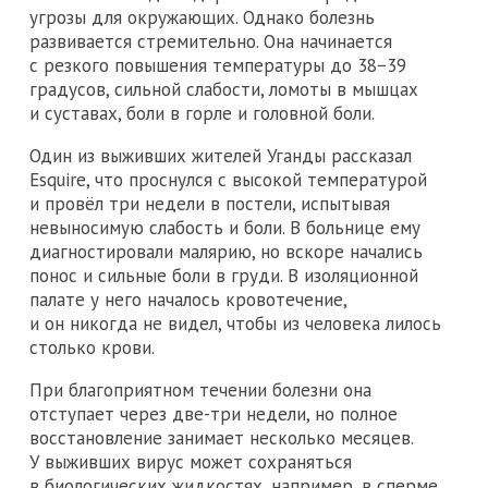
угрозы для окружающих. Однако болезнь
развивается стремительно. Она начинается
с резкого повышения температуры до 38−39
градусов, сильной слабости, ломоты в мышцах
и суставах, боли в горле и головной боли.
Один из выживших жителей Уганды рассказал
Esquire, что проснулся с высокой температурой
и провёл три недели в постели, испытывая
невыносимую слабость и боли. В больнице ему
диагностировали малярию, но вскоре начались
понос и сильные боли в груди. В изоляционной
палате у него началось кровотечение,
и он никогда не видел, чтобы из человека лилось
столько крови.
При благоприятном течении болезни она
отступает через две-три недели, но полное
восстановление занимает несколько месяцев.
У выживших вирус может сохраняться
в биологических жидкостях, например, в сперме,