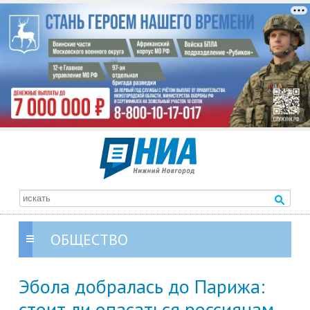
ОБЩЕСТВО
Эбола добралась до Парижа:
стоит ли опасаться россиянам