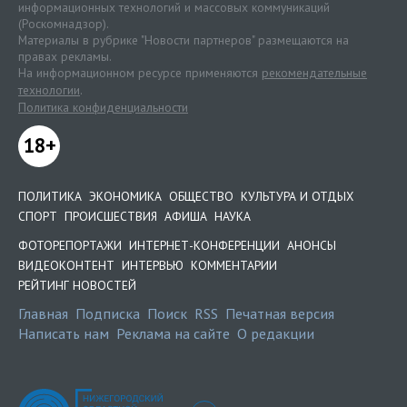
информационных технологий и массовых коммуникаций
(Роскомнадзор).
Материалы в рубрике "Новости партнеров" размещаются на
правах рекламы.
На информационном ресурсе применяются
рекомендательные
технологии
.
Политика конфиденциальности
18+
ПОЛИТИКА
ЭКОНОМИКА
ОБЩЕСТВО
КУЛЬТУРА И ОТДЫХ
СПОРТ
ПРОИСШЕСТВИЯ
АФИША
НАУКА
ФОТОРЕПОРТАЖИ
ИНТЕРНЕТ-КОНФЕРЕНЦИИ
АНОНСЫ
ВИДЕОКОНТЕНТ
ИНТЕРВЬЮ
КОММЕНТАРИИ
РЕЙТИНГ НОВОСТЕЙ
Главная
Подписка
Поиск
RSS
Печатная версия
Написать нам
Реклама на сайте
О редакции