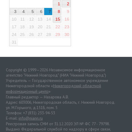
1
2
3
4
5
6
7
8
9
10
11
12
13
14
15
16
17
18
19
20
21
22
23
24
25
26
27
28
29
30
31
Copyright © 1999—2026 Независимое информационное
агентство "Нижний Новгород" (НИА "Нижний Новгород")
Учредитель — Государственное автономное учреждение
Нижегородской области «
Нижегородский областной
информационный центр
»
Главный редактор — Назарова А.В.
Адрес: 603006, Нижегородская область, г. Нижний Новгород.
ул. М.Горького, д.151Б, пом. 5
Телефон: +7 (831) 233-94-53
E-mail:
info@niann.ru
Реестровая запись СМИ от 31.12.2020 ЭЛ № ФС 77 - 79798.
Выдано Федеральной службой по надзору в сфере связи,