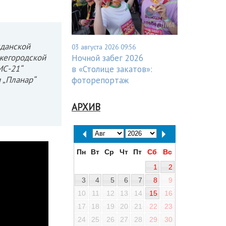
жданской
03 августа 2026 09:56
жегородской
Ночной забег 2026
МС-21“
в «Столице закатов»:
 „Планар“
фоторепортаж
АРХИВ
Пн
Вт
Ср
Чт
Пт
Сб
Вс
1
2
3
4
5
6
7
8
9
10
11
12
13
14
15
16
17
18
19
20
21
22
23
24
25
26
27
28
29
30