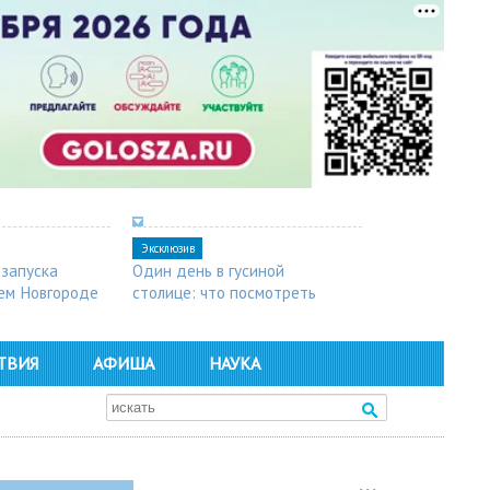
Эксклюзив
 запуска
Один день в гусиной
ем Новгороде
столице: что посмотреть
в Арзамасе
ТВИЯ
АФИША
НАУКА