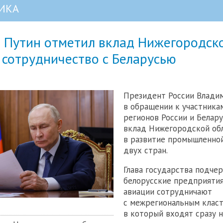
ИКА
 Путин отметил вклад Нижегородск
 сотрудничество с Беларусью
Президент России Влади
в обращении к участникам
регионов России и Белар
вклад Нижегородской об
в развитие промышленно
двух стран.
Глава государства подчер
белорусские предприяти
авиации сотрудничают
с межрегиональным класт
в который входят сразу 