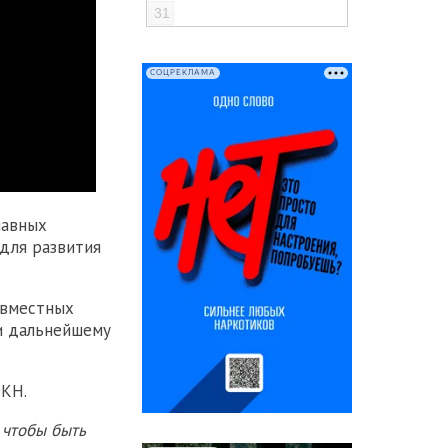
31
СОЦРЕКЛАМА
лавных
 для развития
овместных
и дальнейшему
ОКН.
 чтобы быть