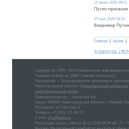
15 июня 2026 09:25
Путин присвоил
23 мая 2026 18:10
Владимир Путин
Главная
|
Архив
|
Аграгетор 24С
Copyright © 1999—2026 Независимое информационно
"Нижний Новгород" (НИА "Нижний Новгород")
Учредитель — Государственное автономное учрежд
Нижегородской области «
Нижегородский областной
информационный центр
»
Главный редактор — Назарова А.В.
Адрес: 603006, Нижегородская область, г. Нижний Нов
М.Горького, д.151Б, пом. 5
Телефон: +7 (831) 233-94-53
E-mail:
info@niann.ru
Реестровая запись СМИ от 31.12.2020 ЭЛ № ФС 77 - 7
Выдано Федеральной службой по надзору в сфере с