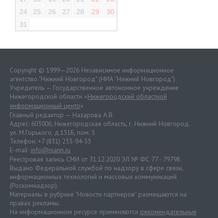
24
25
26
27
28
29
30
31
Copyright © 1999—2026 Независимое информационное
агентство "Нижний Новгород" (НИА "Нижний Новгород")
Учредитель — Государственное автономное учреждение
Нижегородской области «
Нижегородский областной
информационный центр
»
Главный редактор — Назарова А.В.
Адрес: 603006, Нижегородская область, г. Нижний Новгород.
ул. М.Горького, д.151Б, пом. 5
Телефон: +7 (831) 233-94-53
E-mail:
info@niann.ru
Реестровая запись СМИ от 31.12.2020 ЭЛ № ФС 77 - 79798.
Выдано Федеральной службой по надзору в сфере связи,
информационных технологий и массовых коммуникаций
(Роскомнадзор).
Материалы в рубрике "Новости партнеров" размещаются на
правах рекламы.
На информационном ресурсе применяются
рекомендательные