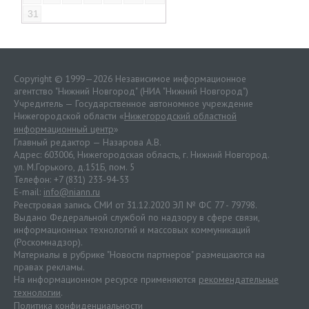
31
Copyright © 1999—2026 Независимое информационное
агентство "Нижний Новгород" (НИА "Нижний Новгород")
Учредитель — Государственное автономное учреждение
Нижегородской области «
Нижегородский областной
информационный центр
»
Главный редактор — Назарова А.В.
Адрес: 603006, Нижегородская область, г. Нижний Новгород.
ул. М.Горького, д.151Б, пом. 5
Телефон: +7 (831) 233-94-53
E-mail:
info@niann.ru
Реестровая запись СМИ от 31.12.2020 ЭЛ № ФС 77 - 79798.
Выдано Федеральной службой по надзору в сфере связи,
информационных технологий и массовых коммуникаций
(Роскомнадзор).
Материалы в рубрике "Новости партнеров" размещаются на
правах рекламы.
На информационном ресурсе применяются
рекомендательные
технологии
.
Политика конфиденциальности