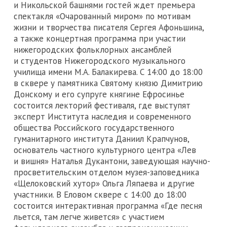
и Никольской башнями гостей ждет премьера
спектакля «Очарованный миром» по мотивам
жизни и творчества писателя Сергея Афоньшина,
а также концертная программа при участии
нижегородских фольклорных ансамблей
и студентов Нижегородского музыкального
училища имени М.А. Балакирева. С 14:00 до 18:00
в сквере у памятника Святому князю Димитрию
Донскому и его супруге княгине Ефросинье
состоится лекторий фестиваля, где выступят
эксперт Института наследия и современного
общества Российского государственного
гуманитарного института Даниил Крапчунов,
основатель частного культурного центра «Лев
и вишня» Наталья Дукантони, заведующая научно-
просветительским отделом музея-заповедника
«Щелоковский хутор» Ольга Ляпаева и другие
участники. В Еловом сквере с 14:00 до 18:00
состоится интерактивная программа «Где песня
льется, там легче живется» с участием