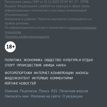
Реестровая запись СМИ от 31.12.2020 ЭЛ № ФС 77 - 79798.
Выдано Федеральной службой по надзору в сфере связи,
информационных технологий и массовых коммуникаций
(Роскомнадзор).
Материалы в рубрике "Новости партнеров" размещаются на
правах рекламы.
На информационном ресурсе применяются
рекомендательные
технологии
.
Политика конфиденциальности
18+
ПОЛИТИКА
ЭКОНОМИКА
ОБЩЕСТВО
КУЛЬТУРА И ОТДЫХ
СПОРТ
ПРОИСШЕСТВИЯ
АФИША
НАУКА
ФОТОРЕПОРТАЖИ
ИНТЕРНЕТ-КОНФЕРЕНЦИИ
АНОНСЫ
ВИДЕОКОНТЕНТ
ИНТЕРВЬЮ
КОММЕНТАРИИ
РЕЙТИНГ НОВОСТЕЙ
Главная
Подписка
Поиск
RSS
Печатная версия
Написать нам
Реклама на сайте
О редакции