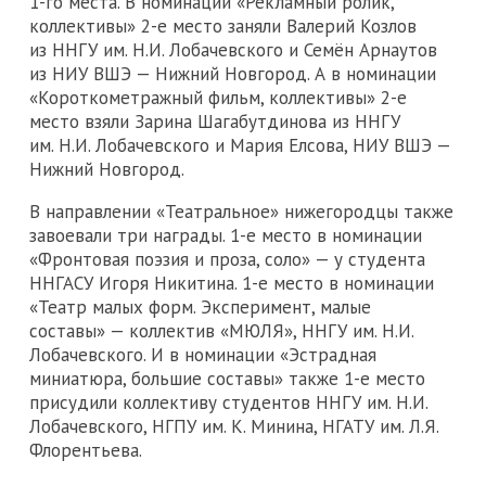
1-го места. В номинации «Рекламный ролик,
коллективы» 2-е место заняли Валерий Козлов
из ННГУ им. Н.И. Лобачевского и Семён Арнаутов
из НИУ ВШЭ — Нижний Новгород. А в номинации
«Короткометражный фильм, коллективы» 2-е
место взяли Зарина Шагабутдинова из ННГУ
им. Н.И. Лобачевского и Мария Елсова, НИУ ВШЭ —
Нижний Новгород.
В направлении «Театральное» нижегородцы также
завоевали три награды. 1-е место в номинации
«Фронтовая поэзия и проза, соло» — у студента
ННГАСУ Игоря Никитина. 1-е место в номинации
«Театр малых форм. Эксперимент, малые
составы» — коллектив «МЮЛЯ», ННГУ им. Н.И.
Лобачевского. И в номинации «Эстрадная
миниатюра, большие составы» также 1-е место
присудили коллективу студентов ННГУ им. Н.И.
Лобачевского, НГПУ им. К. Минина, НГАТУ им. Л.Я.
Флорентьева.