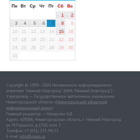
Пн
Вт
Ср
Чт
Пт
Сб
Вс
1
2
3
4
5
6
7
8
9
10
11
12
13
14
15
16
17
18
19
20
21
22
23
24
25
26
27
28
29
30
31
Copyright © 1999—2026 Независимое информационное
агентство "Нижний Новгород" (НИА "Нижний Новгород")
Учредитель — Государственное автономное учреждение
Нижегородской области «
Нижегородский областной
информационный центр
»
Главный редактор — Назарова А.В.
Адрес: 603006, Нижегородская область, г. Нижний Новгород.
ул. М.Горького, д.151Б, пом. 5
Телефон: +7 (831) 233-94-53
E-mail:
info@niann.ru