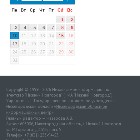
Пн
Вт
Ср
Чт
Пт
Сб
Вс
1
2
3
4
5
6
7
8
9
10
11
12
13
14
15
16
17
18
19
20
21
22
23
24
25
26
27
28
29
30
31
Copyright © 1999—2026 Независимое информационное
агентство "Нижний Новгород" (НИА "Нижний Новгород")
Учредитель — Государственное автономное учреждение
Нижегородской области «
Нижегородский областной
информационный центр
»
Главный редактор — Назарова А.В.
Адрес: 603006, Нижегородская область, г. Нижний Новгород.
ул. М.Горького, д.151Б, пом. 5
Телефон: +7 (831) 233-94-53