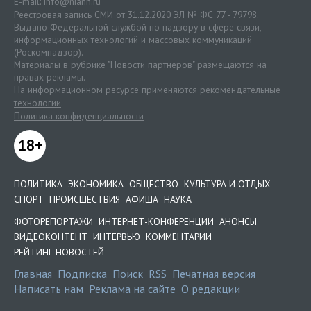
E-mail:
info@niann.ru
Реестровая запись СМИ от 31.12.2020 ЭЛ № ФС 77 - 79798.
Выдано Федеральной службой по надзору в сфере связи,
информационных технологий и массовых коммуникаций
(Роскомнадзор).
Материалы в рубрике "Новости партнеров" размещаются на
правах рекламы.
На информационном ресурсе применяются
рекомендательные
технологии
.
Политика конфиденциальности
18+
ПОЛИТИКА
ЭКОНОМИКА
ОБЩЕСТВО
КУЛЬТУРА И ОТДЫХ
СПОРТ
ПРОИСШЕСТВИЯ
АФИША
НАУКА
ФОТОРЕПОРТАЖИ
ИНТЕРНЕТ-КОНФЕРЕНЦИИ
АНОНСЫ
ВИДЕОКОНТЕНТ
ИНТЕРВЬЮ
КОММЕНТАРИИ
РЕЙТИНГ НОВОСТЕЙ
Главная
Подписка
Поиск
RSS
Печатная версия
Написать нам
Реклама на сайте
О редакции