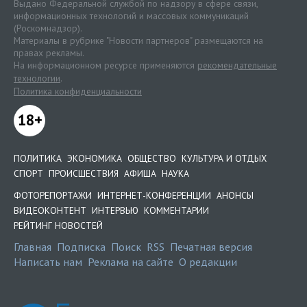
Выдано Федеральной службой по надзору в сфере связи,
информационных технологий и массовых коммуникаций
(Роскомнадзор).
Материалы в рубрике "Новости партнеров" размещаются на
правах рекламы.
На информационном ресурсе применяются
рекомендательные
технологии
.
Политика конфиденциальности
18+
ПОЛИТИКА
ЭКОНОМИКА
ОБЩЕСТВО
КУЛЬТУРА И ОТДЫХ
СПОРТ
ПРОИСШЕСТВИЯ
АФИША
НАУКА
ФОТОРЕПОРТАЖИ
ИНТЕРНЕТ-КОНФЕРЕНЦИИ
АНОНСЫ
ВИДЕОКОНТЕНТ
ИНТЕРВЬЮ
КОММЕНТАРИИ
РЕЙТИНГ НОВОСТЕЙ
Главная
Подписка
Поиск
RSS
Печатная версия
Написать нам
Реклама на сайте
О редакции