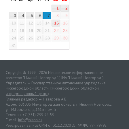
1
2
3
4
5
6
7
8
9
10
11
12
13
14
15
16
17
18
19
20
21
22
23
24
25
26
27
28
29
30
31
Copyright © 1999—2026 Независимое информационное
агентство "Нижний Новгород" (НИА "Нижний Новгород")
Учредитель — Государственное автономное учреждение
Нижегородской области «
Нижегородский областной
информационный центр
»
Главный редактор — Назарова А.В.
Адрес: 603006, Нижегородская область, г. Нижний Новгород.
ул. М.Горького, д.151Б, пом. 5
Телефон: +7 (831) 233-94-53
E-mail:
info@niann.ru
Реестровая запись СМИ от 31.12.2020 ЭЛ № ФС 77 - 79798.