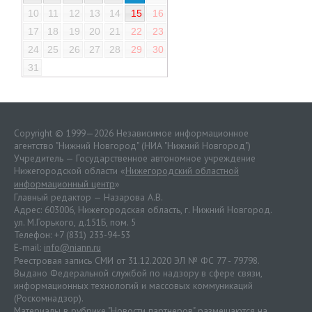
10
11
12
13
14
15
16
17
18
19
20
21
22
23
24
25
26
27
28
29
30
31
Copyright © 1999—2026 Независимое информационное
агентство "Нижний Новгород" (НИА "Нижний Новгород")
Учредитель — Государственное автономное учреждение
Нижегородской области «
Нижегородский областной
информационный центр
»
Главный редактор — Назарова А.В.
Адрес: 603006, Нижегородская область, г. Нижний Новгород.
ул. М.Горького, д.151Б, пом. 5
Телефон: +7 (831) 233-94-53
E-mail:
info@niann.ru
Реестровая запись СМИ от 31.12.2020 ЭЛ № ФС 77 - 79798.
Выдано Федеральной службой по надзору в сфере связи,
информационных технологий и массовых коммуникаций
(Роскомнадзор).
Материалы в рубрике "Новости партнеров" размещаются на