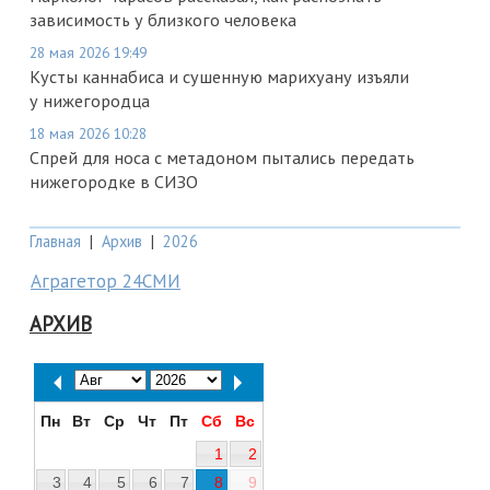
зависимость у близкого человека
28 мая 2026 19:49
Кусты каннабиса и сушенную марихуану изъяли
у нижегородца
18 мая 2026 10:28
Спрей для носа с метадоном пытались передать
нижегородке в СИЗО
Главная
|
Архив
|
2026
Аграгетор 24СМИ
АРХИВ
Пн
Вт
Ср
Чт
Пт
Сб
Вс
1
2
3
4
5
6
7
8
9