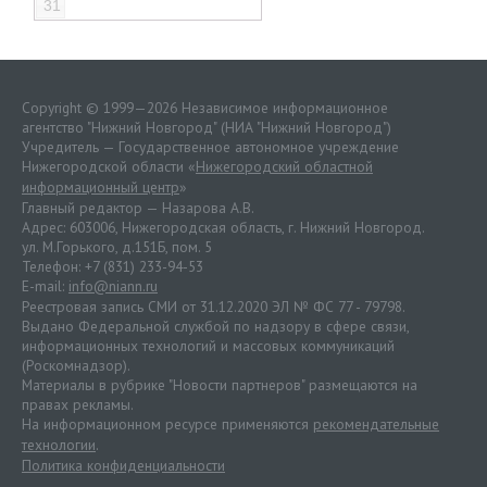
31
Copyright © 1999—2026 Независимое информационное
агентство "Нижний Новгород" (НИА "Нижний Новгород")
Учредитель — Государственное автономное учреждение
Нижегородской области «
Нижегородский областной
информационный центр
»
Главный редактор — Назарова А.В.
Адрес: 603006, Нижегородская область, г. Нижний Новгород.
ул. М.Горького, д.151Б, пом. 5
Телефон: +7 (831) 233-94-53
E-mail:
info@niann.ru
Реестровая запись СМИ от 31.12.2020 ЭЛ № ФС 77 - 79798.
Выдано Федеральной службой по надзору в сфере связи,
информационных технологий и массовых коммуникаций
(Роскомнадзор).
Материалы в рубрике "Новости партнеров" размещаются на
правах рекламы.
На информационном ресурсе применяются
рекомендательные
технологии
.
Политика конфиденциальности