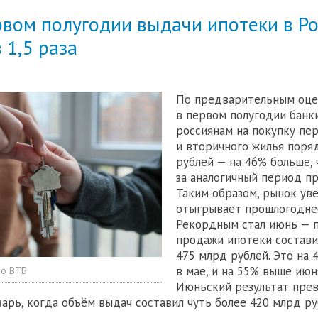
рвом полугодии выдачи ипотеки в Р
 1,5 раза
По предварительным оце
в первом полугодии банк
россиянам на покупку пе
и вторичного жилья поряд
рублей — на 46% больше, 
за аналогичный период пр
Таким образом, рынок ув
отыгрывает прошлогодне
Рекордным стал июнь — п
продажи ипотеки состав
475 млрд рублей. Это на 
в мае, и на 55% выше июня
но ВТБ
Июньский результат пре
арь, когда объём выдач составил чуть более 420 млрд ру