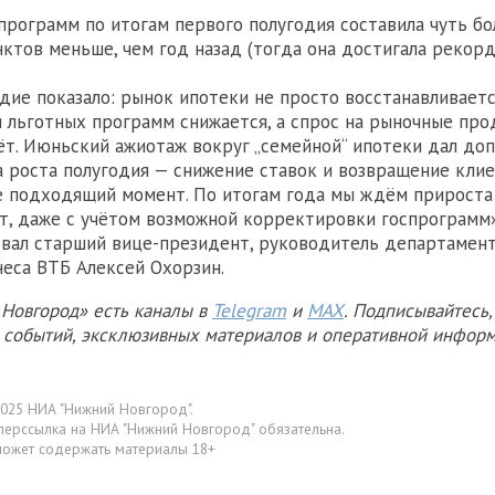
программ по итогам первого полугодия составила чуть бо
ктов меньше, чем год назад (тогда она достигала рекорд
дие показало: рынок ипотеки не просто восстанавливаетс
я льготных программ снижается, а спрос на рыночные пр
ёт. Июньский ажиотаж вокруг „семейной“ ипотеки дал до
за роста полугодия — снижение ставок и возвращение кли
е подходящий момент. По итогам года мы ждём прироста
ет, даже с учётом возможной корректировки госпрограмм»
вал старший вице-президент, руководитель департамен
неса ВТБ Алексей Охорзин.
Новгород» есть каналы в
Telegram
и
MAX
. Подписывайтесь,
х событий, эксклюзивных материалов и оперативной информ
025 НИА "Нижний Новгород".
перссылка на НИА "Нижний Новгород" обязательна.
может содержать материалы 18+