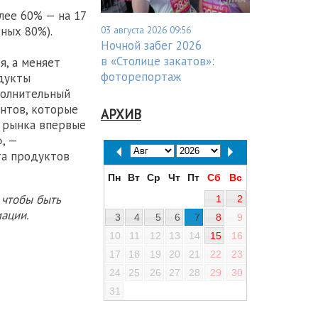
лее 60% — на 17
03 августа 2026 09:56
ных 80%).
Ночной забег 2026
в «Столице закатов»:
я, а меняет
фоторепортаж
одукты
полнительный
ентов, которые
АРХИВ
 рынка впервые
, —
та продуктов
Пн
Вт
Ср
Чт
Пт
Сб
Вс
 чтобы быть
1
2
ации.
3
4
5
6
7
8
9
10
11
12
13
14
15
16
17
18
19
20
21
22
23
24
25
26
27
28
29
30
31