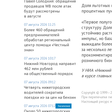
Павел Солодкий: обращения
Доля льготных 
продавцов WB после атак
процентных пун
будут рассмотрены
в августе
«Первое полуго
07 августа 2026 11:25
структуру. Дол
Более 460 обращений
устойчиво раст
предпринимателей
импульс, но ба
обработал региональный
выжидали боле
центр помощи «Честный
за несколько л
знак»
прокомментиро
07 августа 2026 10:17
розничного биз
Нижний Новгород направит
462 млн рублей
У НИА «Нижний 
на общественный порядок
в курсе главны
07 августа 2026 09:12
Четверть нижегородских
водителей сократила
Copyright © 1999—2
поездки из-за цен на бензин
При перепечатке ги
Настоящий ресурс 
07 августа 2026 07:12
Эксклюзив
Около 50 нижегородских