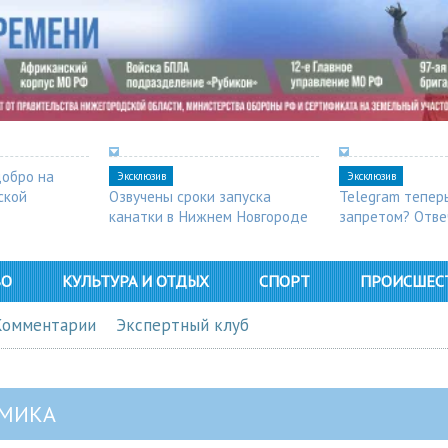
добро на
Эксклюзив
Эксклюзив
ской
Озвучены сроки запуска
Telegram тепер
канатки в Нижнем Новгороде
запретом? Отве
ВО
КУЛЬТУРА И ОТДЫХ
СПОРТ
ПРОИСШЕС
Комментарии
Экспертный клуб
МИКА