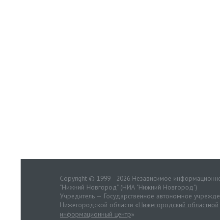
Copyright © 1999—2026 Независимое информационно
"Нижний Новгород" (НИА "Нижний Новгород")
Учредитель — Государственное автономное учрежд
Нижегородской области «
Нижегородский областной
информационный центр
»