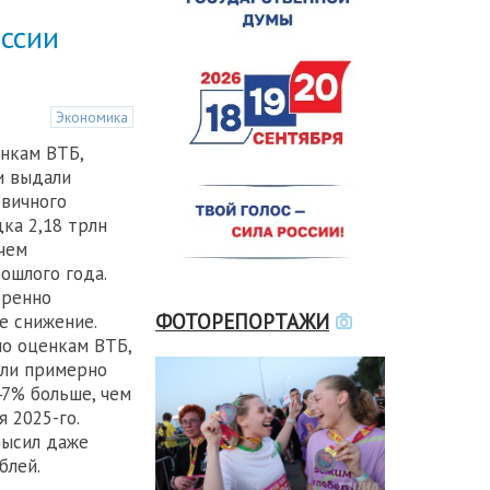
оссии
Экономика
нкам ВТБ,
и выдали
рвичного
ка 2,18 трлн
чем
ошлого года.
еренно
ФОТОРЕПОРТАЖИ
е снижение.
о оценкам ВТБ,
или примерно
47% больше, чем
 2025-го.
высил даже
блей.