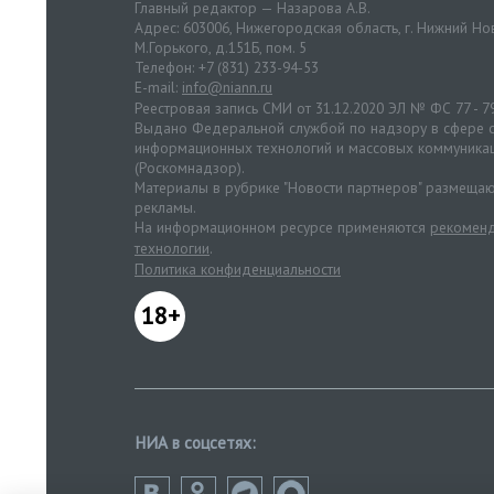
Главный редактор — Назарова А.В.
Адрес: 603006, Нижегородская область, г. Нижний Нов
М.Горького, д.151Б, пом. 5
Телефон: +7 (831) 233-94-53
E-mail:
info@niann.ru
Реестровая запись СМИ от 31.12.2020 ЭЛ № ФС 77 - 7
Выдано Федеральной службой по надзору в сфере с
информационных технологий и массовых коммуника
(Роскомнадзор).
Материалы в рубрике "Новости партнеров" размещаю
рекламы.
На информационном ресурсе применяются
рекоменд
технологии
.
Политика конфиденциальности
18+
НИА в соцсетях: