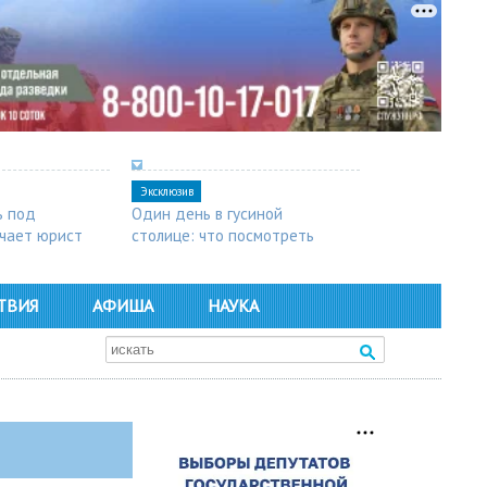
Эксклюзив
ь под
Один день в гусиной
чает юрист
столице: что посмотреть
в Арзамасе
ТВИЯ
АФИША
НАУКА