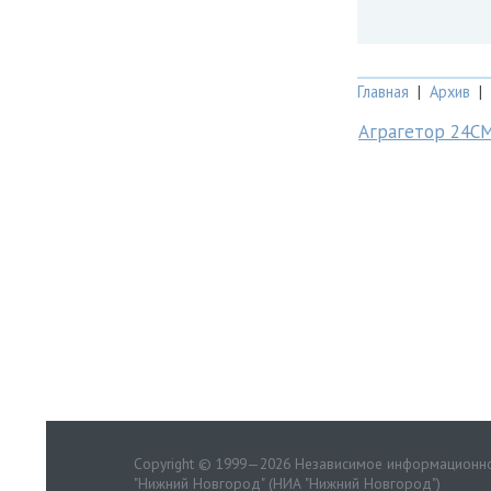
Главная
|
Архив
|
Аграгетор 24С
Copyright © 1999—2026 Независимое информационно
"Нижний Новгород" (НИА "Нижний Новгород")