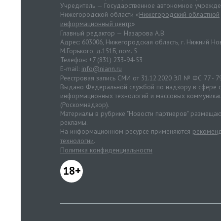
Учредитель — Государственное автономное учрежд
Нижегородской области «
Нижегородский областной
информационный центр
»
Главный редактор — Назарова А.В.
Адрес: 603006, Нижегородская область, г. Нижний Нов
М.Горького, д.151Б, пом. 5
Телефон: +7 (831) 233-94-53
E-mail:
info@niann.ru
Реестровая запись СМИ от 31.12.2020 ЭЛ № ФС 77 - 7
Выдано Федеральной службой по надзору в сфере с
информационных технологий и массовых коммуника
(Роскомнадзор).
Материалы в рубрике "Новости партнеров" размещаю
рекламы.
На информационном ресурсе применяются
рекоменд
технологии
.
Политика конфиденциальности
18+