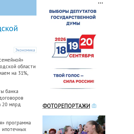
дской
Экономика
«семейной»
одской области
маем на 31%,
ты банка
 договоров
а 20 млрд
ФОТОРЕПОРТАЖИ
я» программа
е ипотечных