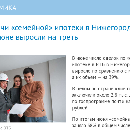
МИКА
ачи «семейной» ипотеки в Нижегоро
юне выросли на треть
В июне число сделок по 
ипотеке в ВТБ в Нижегор
выросло по сравнению с 
а их объём — на 39%.
В целом по стране клиен
заключили около 2,8 тыс.
по госпрограмме почти н
рублей.
По итогам июня «семейна
заняла 38% в общем числ
но ВТБ