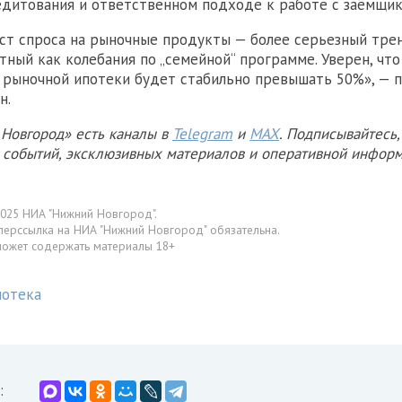
едитования и ответственном подходе к работе с заёмщик
ст спроса на рыночные продукты — более серьезный трен
етный как колебания по „семейной“ программе. Уверен, чт
 рыночной ипотеки будет стабильно превышать 50%», — 
н.
Новгород» есть каналы в
Telegram
и
MAX
. Подписывайтесь,
х событий, эксклюзивных материалов и оперативной информ
025 НИА "Нижний Новгород".
перссылка на НИА "Нижний Новгород" обязательна.
может содержать материалы 18+
отека
: