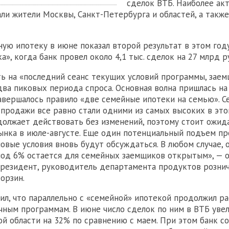
сделок ВТБ. Наиболее ак
ли жители Москвы, Санкт-Петербурга и областей, а также
ную ипотеку в июне показал второй результат в этом год
а», когда банк провел около 4,1 тыс. сделок на 27 млрд р
ть на «последний сеанс текущих условий программы, зае
ва пиковых периода спроса. Основная волна пришлась на
завершалось правило «две семейные ипотеки на семью». С
 продажи все равно стали одними из самых высоких в этом
олжает действовать без изменений, поэтому стоит ожид
ынка в июле-августе. Еще один потенциальный подъем п
новые условия вновь будут обсуждаться. В любом случае, 
од 6% остается для семейных заемщиков открытым», — 
резидент, руководитель департамента продуктов рознич
орзин.
ил, что параллельно с «семейной» ипотекой продолжил р
чным программам. В июне число сделок по ним в ВТБ уве
й области на 32% по сравнению с маем. При этом банк с