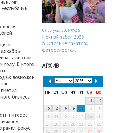
тивными
 Республики
у после
03 августа 2026 09:56
ублей.
Ночной забег 2026
в «Столице закатов»:
мщики
фоторепортаж
 декабрь-
ейчас ажиотаж
 году. В итоге
АРХИВ
ать
родаж возможен
окно
отметил
Пн
Вт
Ср
Чт
Пт
Сб
Вс
ного бизнеса
1
2
3
4
5
6
7
8
9
асти интерес
10
11
12
13
14
15
16
личилось
17
18
19
20
21
22
23
охранил фокус
24
25
26
27
28
29
30