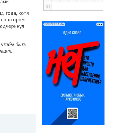
ами.
31
д года, хотя
о во втором
СОЦРЕКЛАМА
подчеркнул
 чтобы быть
ации.