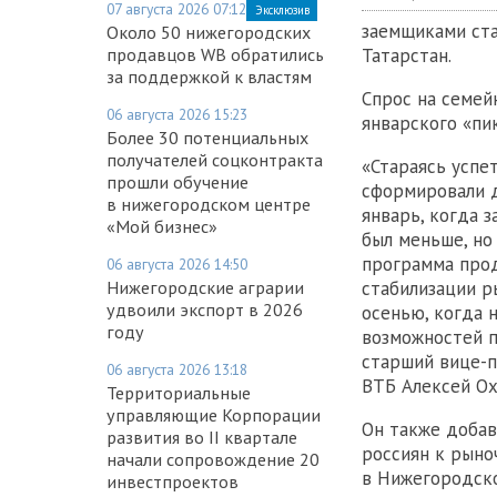
07 августа 2026 07:12
Эксклюзив
заемщиками ста
Около 50 нижегородских
продавцов WB обратились
Татарстан.
за поддержкой к властям
Спрос на семей
06 августа 2026 15:23
январского «пик
Более 30 потенциальных
получателей соцконтракта
«Стараясь успе
прошли обучение
сформировали д
в нижегородском центре
январь, когда 
«Мой бизнес»
был меньше, но
программа прод
06 августа 2026 14:50
Нижегородские аграрии
стабилизации р
удвоили экспорт в 2026
осенью, когда 
году
возможностей п
старший вице-п
06 августа 2026 13:18
ВТБ Алексей Ох
Территориальные
управляющие Корпорации
Он также добав
развития во II квартале
россиян к рыно
начали сопровождение 20
в Нижегородско
инвестпроектов