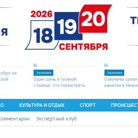
добро на
Эксклюзив
Эксклюзив
ской
Один день в гусиной
Озвучены сроки
столице: что посмотреть
канатки в Нижн
в Арзамасе
ВО
КУЛЬТУРА И ОТДЫХ
СПОРТ
ПРОИСШЕС
Комментарии
Экспертный клуб