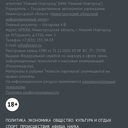
агентство "Нижний Новгород" (НИА "Нижний Новгород")
Учредитель — Государственное автономное учреждение
Нижегородской области «
Нижегородский областной
информационный центр
»
Главный редактор — Назарова А.В.
Адрес: 603006, Нижегородская область, г. Нижний Новгород.
ул. М.Горького, д.151Б, пом. 5
Телефон: +7 (831) 233-94-53
E-mail:
info@niann.ru
Реестровая запись СМИ от 31.12.2020 ЭЛ № ФС 77 - 79798.
Выдано Федеральной службой по надзору в сфере связи,
информационных технологий и массовых коммуникаций
(Роскомнадзор).
Материалы в рубрике "Новости партнеров" размещаются на
правах рекламы.
На информационном ресурсе применяются
рекомендательные
технологии
.
Политика конфиденциальности
18+
ПОЛИТИКА
ЭКОНОМИКА
ОБЩЕСТВО
КУЛЬТУРА И ОТДЫХ
СПОРТ
ПРОИСШЕСТВИЯ
АФИША
НАУКА