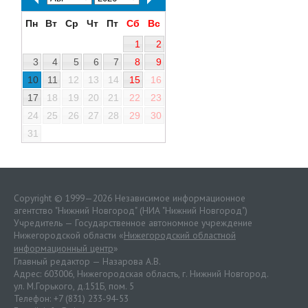
Пн
Вт
Ср
Чт
Пт
Сб
Вс
1
2
3
4
5
6
7
8
9
10
11
12
13
14
15
16
17
18
19
20
21
22
23
24
25
26
27
28
29
30
31
Copyright © 1999—2026 Независимое информационное
агентство "Нижний Новгород" (НИА "Нижний Новгород")
Учредитель — Государственное автономное учреждение
Нижегородской области «
Нижегородский областной
информационный центр
»
Главный редактор — Назарова А.В.
Адрес: 603006, Нижегородская область, г. Нижний Новгород.
ул. М.Горького, д.151Б, пом. 5
Телефон: +7 (831) 233-94-53