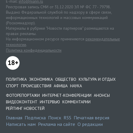
E-mail:
info@niann.ru
Реестровая запись СМИ от 31.12.2020 ЭЛ № ФС 77 - 79798.
Выдано Федеральной службой по надзору в сфере связи,
информационных технологий и массовых коммуникаций
(Роскомнадзор).
Материалы в рубрике "Новости партнеров" размещаются на
правах рекламы.
На информационном ресурсе применяются
рекомендательные
технологии
.
Политика конфиденциальности
18+
ПОЛИТИКА
ЭКОНОМИКА
ОБЩЕСТВО
КУЛЬТУРА И ОТДЫХ
СПОРТ
ПРОИСШЕСТВИЯ
АФИША
НАУКА
ФОТОРЕПОРТАЖИ
ИНТЕРНЕТ-КОНФЕРЕНЦИИ
АНОНСЫ
ВИДЕОКОНТЕНТ
ИНТЕРВЬЮ
КОММЕНТАРИИ
РЕЙТИНГ НОВОСТЕЙ
Главная
Подписка
Поиск
RSS
Печатная версия
Написать нам
Реклама на сайте
О редакции