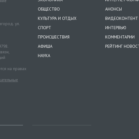
ение
ОБЩЕСТВО
АНОНСЫ
КУЛЬТУРА И ОТДЫХ
ВИДЕОКОНТЕНТ
город. ул.
СПОРТ
ИНТЕРВЬЮ
ПРОИСШЕСТВИЯ
КОММЕНТАРИИ
9798.
АФИША
РЕЙТИНГ НОВОС
вязи,
НАУКА
ций
тся на правах
ательные