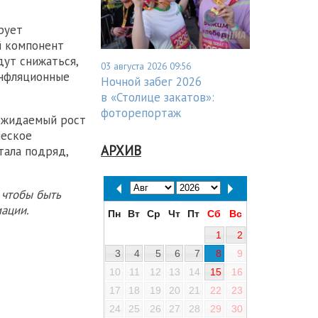
рует
й компонент
дут снижаться,
03 августа 2026 09:56
инфляционные
Ночной забег 2026
в «Столице закатов»:
фоторепортаж
 ожидаемый рост
ческое
АРХИВ
тала подряд,
 чтобы быть
ации.
Пн
Вт
Ср
Чт
Пт
Сб
Вс
1
2
3
4
5
6
7
8
9
10
11
12
13
14
15
16
17
18
19
20
21
22
23
24
25
26
27
28
29
30