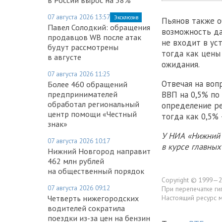
07 августа 2026 13:57
Эксклюзив
Пьянов также о
Павел Солодкий: обращения
возможность да
продавцов WB после атак
не входит в ус
будут рассмотрены
тогда как цены
в августе
ожидания.
07 августа 2026 11:25
Отвечая на воп
Более 460 обращений
ВВП на 0,5% по
предпринимателей
обработал региональный
определение ре
центр помощи «Честный
тогда как 0,5% 
знак»
У НИА «Нижний 
07 августа 2026 10:17
в курсе главны
Нижний Новгород направит
462 млн рублей
на общественный порядок
Copyright © 1999—2
07 августа 2026 09:12
При перепечатке ги
Настоящий ресурс 
Четверть нижегородских
водителей сократила
поездки из-за цен на бензин