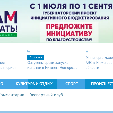
Минэнерго дало
Эксклюзив
под
Озвучены сроки запуска
АЭС в Нижегор
ает юрист
канатки в Нижнем Новгороде
области
ВО
КУЛЬТУРА И ОТДЫХ
СПОРТ
ПРОИСШЕС
Комментарии
Экспертный клуб