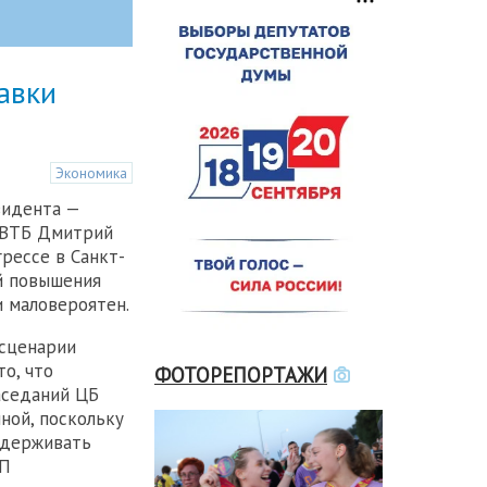
авки
Экономика
зидента —
 ВТБ Дмитрий
рессе в Санкт-
й повышения
и маловероятен.
 сценарии
о, что
ФОТОРЕПОРТАЖИ
аседаний ЦБ
ной, поскольку
ддерживать
ВП