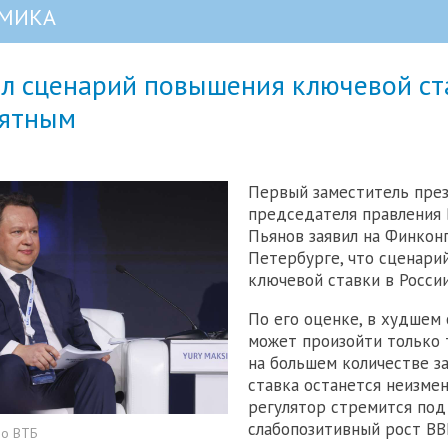
МИКА
ал сценарий повышения ключевой ст
ятным
Первый заместитель пре
председателя правления
Пьянов заявил на Финконг
Петербурге, что сценари
ключевой ставки в Росси
По его оценке, в худшем
может произойти только т
на большем количестве з
ставка останется неизмен
регулятор стремится по
слабопозитивный рост В
но ВТБ