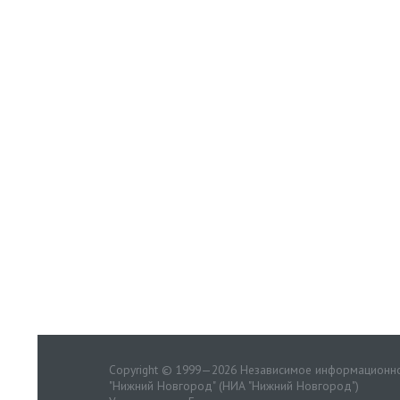
Copyright © 1999—2026 Независимое информационно
"Нижний Новгород" (НИА "Нижний Новгород")