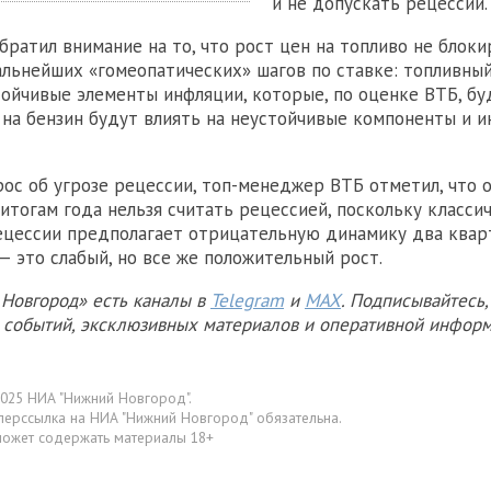
и не допускать рецессии.
братил внимание на то, что рост цен на топливо не блоки
льнейших «гомеопатических» шагов по ставке: топливны
тойчивые элементы инфляции, которые, по оценке ВТБ, бу
 на бензин будут влиять на неустойчивые компоненты и 
рос об угрозе рецессии, топ-менеджер ВТБ отметил, что
 итогам года нельзя считать рецессией, поскольку класси
цессии предполагает отрицательную динамику два квар
— это слабый, но все же положительный рост.
Новгород» есть каналы в
Telegram
и
MAX
. Подписывайтесь,
х событий, эксклюзивных материалов и оперативной информ
025 НИА "Нижний Новгород".
перссылка на НИА "Нижний Новгород" обязательна.
может содержать материалы 18+