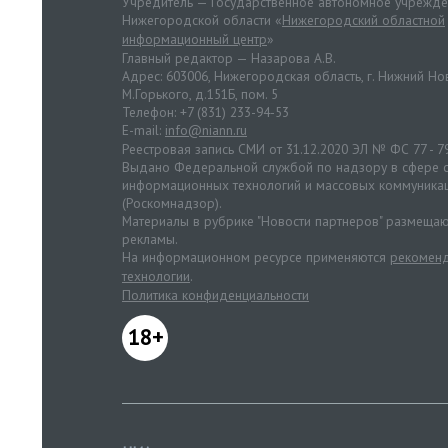
Учредитель — Государственное автономное учрежд
Нижегородской области «
Нижегородский областной
информационный центр
»
Главный редактор — Назарова А.В.
Адрес: 603006, Нижегородская область, г. Нижний Нов
М.Горького, д.151Б, пом. 5
Телефон: +7 (831) 233-94-53
E-mail:
info@niann.ru
Реестровая запись СМИ от 31.12.2020 ЭЛ № ФС 77 - 7
Выдано Федеральной службой по надзору в сфере с
информационных технологий и массовых коммуника
(Роскомнадзор).
Материалы в рубрике "Новости партнеров" размещаю
рекламы.
На информационном ресурсе применяются
рекоменд
технологии
.
Политика конфиденциальности
18+