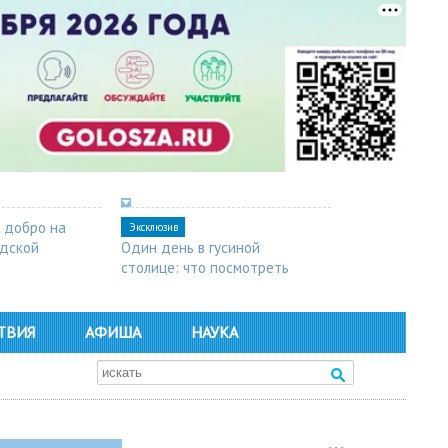
 добро на
Эксклюзив
одской
Один день в гусиной
столице: что посмотреть
в Арзамасе
ТВИЯ
АФИША
НАУКА