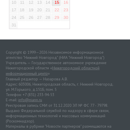
10
11
12
13
14
15
16
17
18
19
20
21
22
23
24
25
26
27
28
29
30
31
Copyright © 1999—2026 Независимое информационное
агентство "Нижний Новгород" (НИА "Нижний Новгород")
Учредитель — Государственное автономное учреждение
Нижегородской области «
Нижегородский областной
информационный центр
»
Главный редактор — Назарова А.В.
Адрес: 603006, Нижегородская область, г. Нижний Новгород.
ул. М.Горького, д.151Б, пом. 5
Телефон: +7 (831) 233-94-53
E-mail:
info@niann.ru
Реестровая запись СМИ от 31.12.2020 ЭЛ № ФС 77 - 79798.
Выдано Федеральной службой по надзору в сфере связи,
информационных технологий и массовых коммуникаций
(Роскомнадзор).
Материалы в рубрике "Новости партнеров" размещаются на