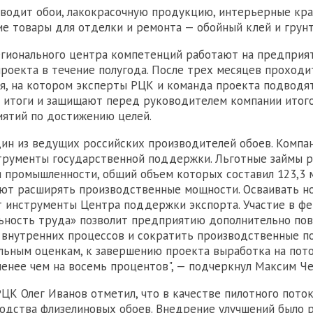
водит обои, лакокрасочную продукцию, интерьерные кр
е товары для отделки и ремонта — обойный клей и грунт
гионального центра компетенций работают на предприя
роекта в течение полугода. После трех месяцев проходи
, на котором эксперты РЦК и команда проекта подводя
 итоги и защищают перед руководителем компании итого
ятий по достижению целей.
ин из ведущих российских производителей обоев. Компа
трументы государственной поддержки. Льготные займы р
 промышленности, общий объем которых составил 123,3 
яют расширять производственные мощности. Осваивать н
 инструменты Центра поддержки экспорта. Участие в ф
ьность труда» позволит предприятию дополнительно по
внутренних процессов и сократить производственные по
ьным оценкам, к завершению проекта выработка на пот
менее чем на восемь процентов", — подчеркнул Максим Че
ЦК Олег Иванов отметил, что в качестве пилотного пото
одства флизелиновых обоев. Внедрение улучшений было 