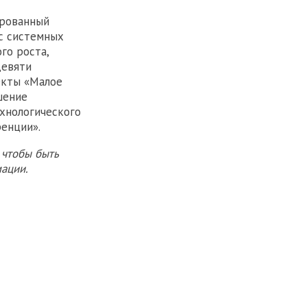
ированный
с системных
го роста,
девяти
екты «Малое
шение
ехнологического
ренции».
 чтобы быть
ации.