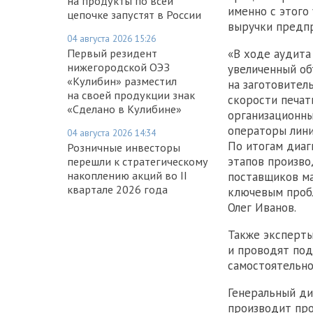
на продукты по всей
именно с этого
цепочке запустят в России
выручки предпр
04 августа 2026 15:26
Первый резидент
«В ходе аудита
нижегородской ОЭЗ
увеличенный об
«Кулибин» разместил
на заготовител
на своей продукции знак
скорости печат
«Сделано в Кулибине»
организационны
операторы лини
04 августа 2026 14:34
По итогам диаг
Розничные инвесторы
этапов произво
перешли к стратегическому
накоплению акций во II
поставщиков ма
квартале 2026 года
ключевым пробл
Олег Иванов.
Также эксперт
и проводят под
самостоятельно
Генеральный ди
производит про