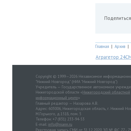
Поделиться
Главная
|
Архив
|
Аграгетор 24С
Copyright © 1999—2026 Независимое информационно
"Нижний Новгород" (НИА "Нижний Новгород")
Учредитель — Государственное автономное учрежд
Нижегородской области «
Нижегородский областной
информационный центр
»
Главный редактор — Назарова А.В.
Адрес: 603006, Нижегородская область, г. Нижний Нов
М.Горького, д.151Б, пом. 5
Телефон: +7 (831) 233-94-53
E-mail:
info@niann.ru
Реестровая запись СМИ от 31.12.2020 ЭЛ № ФС 77 - 7