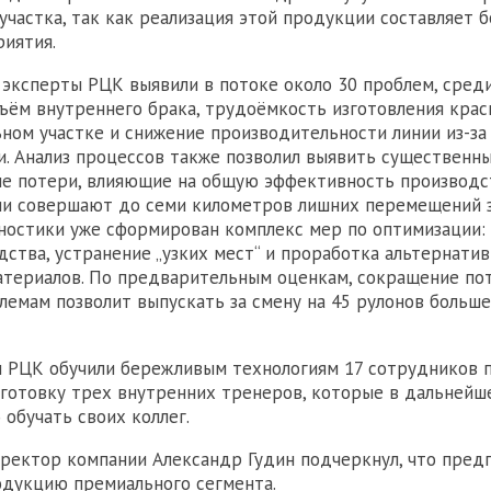
 участка, так как реализация этой продукции составляет 
иятия.
 эксперты РЦК выявили в потоке около 30 проблем, сред
ъём внутреннего брака, трудоёмкость изготовления крас
ьном участке и снижение производительности линии из-за
и. Анализ процессов также позволил выявить существенн
е потери, влияющие на общую эффективность производст
и совершают до семи километров лишних перемещений з
ностики уже сформирован комплекс мер по оптимизации:
дства, устранение „узких мест“ и проработка альтернати
териалов. По предварительным оценкам, сокращение пот
емам позволит выпускать за смену на 45 рулонов больше»
ы РЦК обучили бережливым технологиям 17 сотрудников 
готовку трех внутренних тренеров, которые в дальнейш
 обучать своих коллег.
ректор компании Александр Гудин подчеркнул, что пред
дукцию премиального сегмента.