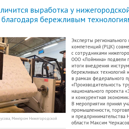
еличится выработка у нижегородско
 благодаря бережливым технология
Эксперты регионального 
компетенций (РЦК) совм
с сотрудниками нижегор
ООО «Лоймина» подвели 
итоги внедрения инстру
бережливых технологий 
в рамках федерального п
«Производительность тр
национального проекта 
и конкурентная экономика
В мероприятии принял уч
промышленности, торгов
и предпринимательства 
русова, Минпром Нижегородской
области Максим Черкасов