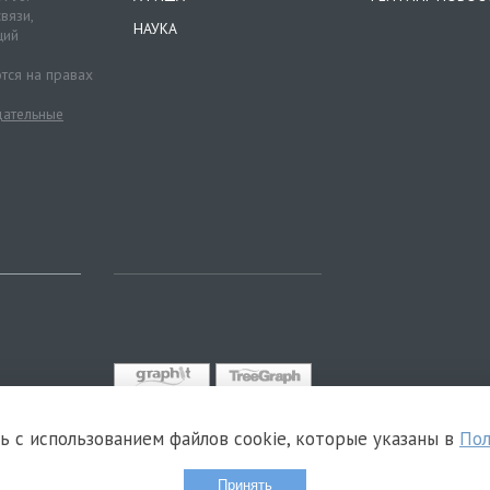
вязи,
НАУКА
ций
тся на правах
ательные
сь с использованием файлов cookie, которые указаны в
Пол
Принять