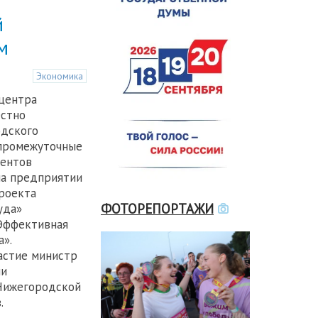
й
м
Экономика
центра
естно
одского
промежуточные
ментов
на предприятии
роекта
ФОТОРЕПОРТАЖИ
уда»
«Эффективная
».
астие министр
ли
Нижегородской
.