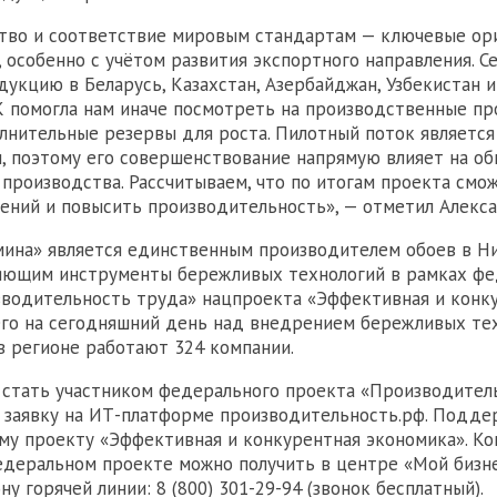
ство и соответствие мировым стандартам — ключевые о
, особенно с учётом развития экспортного направления. С
дукцию в Беларусь, Казахстан, Азербайджан, Узбекистан и
 помогла нам иначе посмотреть на производственные п
лнительные резервы для роста. Пилотный поток являетс
, поэтому его совершенствование напрямую влияет на о
производства. Рассчитываем, что по итогам проекта смо
ений и повысить производительность», — отметил Алекса
мина» является единственным производителем обоев в Н
ряющим инструменты бережливых технологий в рамках фе
водительность труда» нацпроекта «Эффективная и конк
его на сегодняшний день над внедрением бережливых те
 регионе работают 324 компании.
 стать участником федерального проекта «Производител
 заявку на ИТ-платформе производительность.рф. Подде
му проекту «Эффективная и конкурентная экономика». Ко
едеральном проекте можно получить в центре «Мой бизне
ну горячей линии: 8 (800) 301-29-94 (звонок бесплатный).