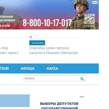
Эксклюзив
ь под
Озвучены сроки запуска
чает юрист
канатки в Нижнем Новгороде
ТВИЯ
АФИША
НАУКА