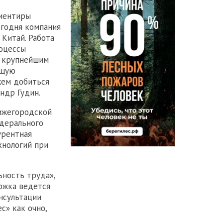
риентиры
егодня компания
 Китай. Работа
роцессы
я крупнейшим
бщую
жем добиться
ндр Гудин.
ижегородской
дерального
урентная
хнологий при
ьность труда»,
ржка ведется
нсультации
с» как очно,