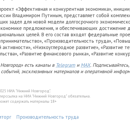
роект «Эффективная и конкурентная экономика», иници
оссии Владимиром Путиным, представляет собой комплек
их задел для новой модели долгосрочного экономическо
экономике предложения, и обеспечивающих достижение 
циональных целей. В его состав входят федеральные про
принимательство», «Производительность труда», «Повы
 активности», «Низкоуглеродное развитие», «Развитие т
ьства», «Развитие финансового рынка», «Развитие конку
Новгород» есть каналы в
Telegram
и
MAX
. Подписывайтесь,
х событий, эксклюзивных материалов и оперативной информ
025 НИА "Нижний Новгород".
перссылка на НИА "Нижний Новгород" обязательна.
может содержать материалы 18+
мторг
Производительность труда