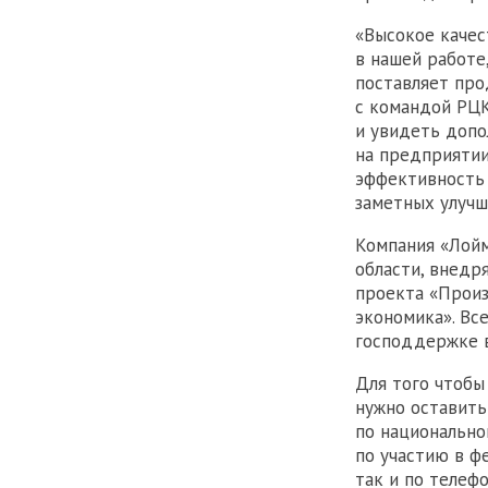
«Высокое каче
в нашей работе
поставляет про
с командой РЦК
и увидеть допо
на предприятии
эффективность 
заметных улучш
Компания «Лой
области, внед
проекта «Произ
экономика». Вс
господдержке в
Для того чтобы
нужно оставить
по национально
по участию в ф
так и по телефо