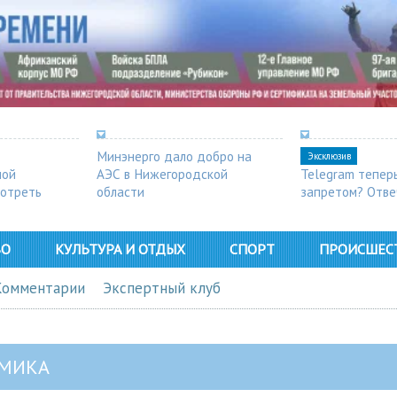
Минэнерго дало добро на
Эксклюзив
ной
АЭС в Нижегородской
Telegram тепер
мотреть
области
запретом? Отве
ВО
КУЛЬТУРА И ОТДЫХ
СПОРТ
ПРОИСШЕС
Комментарии
Экспертный клуб
МИКА