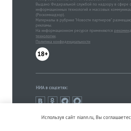
Выдано Федеральной службой по надзору в сфере с
информационных технологий и массовых коммуника
(Роскомнадзор).
Материалы в рубрике "Новости партнеров" размещаю
рекламы.
На информационном ресурсе применяются
рекоменд
технологии
.
Политика конфиденциальности
18+
НИА в соцсетях:
Используя сайт niann.ru, Вы соглашаете