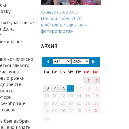
аски
овку.
03 августа 2026 09:56
Ночной забег 2026
тиях-участниках
в «Столице закатов»:
т День
фоторепортаж
т
вый план-
АРХИВ
ния комплексно
егионального
миллиона
Пн
Вт
Ср
Чт
Пт
Сб
Вс
овые рынки
1
2
едпроекте
3
4
5
6
7
8
9
высить
10
11
12
13
14
15
16
тери.
оке-образце
17
18
19
20
21
22
23
ркасов.
24
25
26
27
28
29
30
31
ка был выбран
решено начать