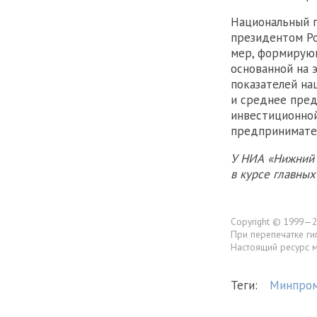
Национальный п
президентом Р
мер, формирующ
основанной на 
показателей на
и среднее пред
инвестиционной
предпринимател
У НИА «Нижний 
в курсе главны
Copyright © 1999—2
При перепечатке ги
Настоящий ресурс 
Теги:
Минпро