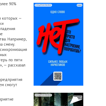
более 90%
СОЦРЕКЛАМА
и которых —
ки
 падения
ые
ва. Например,
а смену.
 синхронизация
вных
ерь по пяти
, — рассказал
предприятия
ем смогут
СОЦРЕКЛАМА
приятие