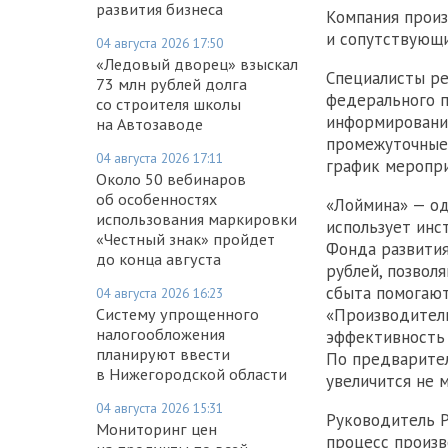
развития бизнеса
Компания произ
и сопутствующи
04 августа 2026 17:50
«Ледовый дворец» взыскал
Специалисты ре
73 млн рублей долга
федерального п
со строителя школы
информирования
на Автозаводе
промежуточные
04 августа 2026 17:11
график меропри
Около 50 вебинаров
об особенностях
«Лоймина» — од
использования маркировки
использует инс
«Честный знак» пройдет
Фонда развития
до конца августа
рублей, позвол
сбыта помогают
04 августа 2026 16:23
Систему упрощенного
«Производител
налогообложения
эффективность 
планируют ввести
По предварител
в Нижегородской области
увеличится не 
04 августа 2026 15:31
Руководитель Р
Мониторинг цен
процесс произв