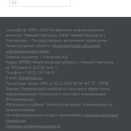
31
Copyright © 1999—2026 Независимое информационное
агентство "Нижний Новгород" (НИА "Нижний Новгород")
Учредитель — Государственное автономное учреждение
Нижегородской области «
Нижегородский областной
информационный центр
»
Главный редактор — Назарова А.В.
Адрес: 603006, Нижегородская область, г. Нижний Новгород.
ул. М.Горького, д.151Б, пом. 5
Телефон: +7 (831) 233-94-53
E-mail:
info@niann.ru
Реестровая запись СМИ от 31.12.2020 ЭЛ № ФС 77 - 79798.
Выдано Федеральной службой по надзору в сфере связи,
информационных технологий и массовых коммуникаций
(Роскомнадзор).
Материалы в рубрике "Новости партнеров" размещаются на
правах рекламы.
На информационном ресурсе применяются
рекомендательные
технологии
.
Политика конфиденциальности