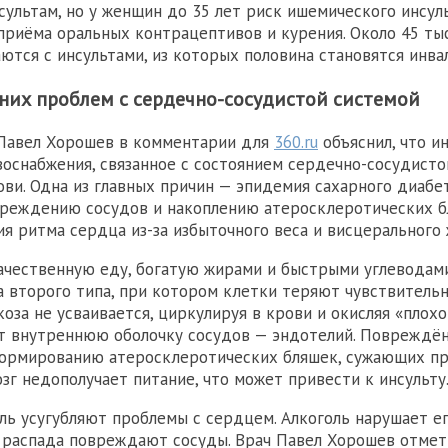
ультам, но у женщин до 35 лет риск ишемического инсуль
приёма оральных контрацептивов и курения. Около 45 ты
ются с инсультами, из которых половина становятся инва
них проблем с сердечно-сосудистой системой
 Павел Хорошев в комментарии для
360.ru
объяснил, что и
оснабжения, связанное с состоянием сердечно-сосудист
ови. Одна из главных причин — эпидемия сахарного диабе
реждению сосудов и накоплению атеросклеротических б
я ритма сердца из-за избыточного веса и висцерального 
чественную еду, богатую жирами и быстрыми углеводами
а второго типа, при котором клетки теряют чувствитель
коза не усваивается, циркулируя в крови и окисляя «плохо
т внутреннюю оболочку сосудов — эндотелий. Повреждё
ормированию атеросклеротических бляшек, сужающих пр
озг недополучает питание, что может привести к инсульту
оль усугубляют проблемы с сердцем. Алкоголь нарушает ег
 распада повреждают сосуды. Врач Павел Хорошев отмети