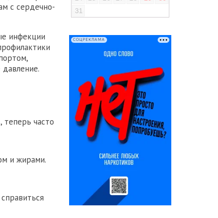
ам с сердечно-
31
ые инфекции
СОЦРЕКЛАМА
 профилактики
портом,
 давление.
, теперь часто
ом и жирами.
т справиться