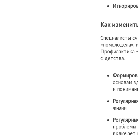
Игнориров
Как изменит
Специалисты сч
«помолодела», 
Профилактика —
с детства.
Формирова
основам з
и пониман
Регулярна
жизни.
Регулярны
проблемы 
включает 