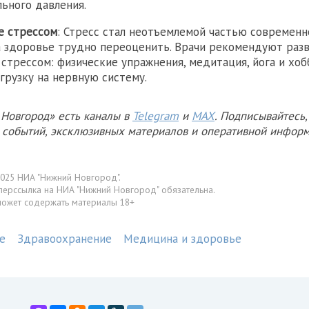
льного давления.
е стрессом
: Стресс стал неотъемлемой частью современно
а здоровье трудно переоценить. Врачи рекомендуют раз
 стрессом: физические упражнения, медитация, йога и хо
грузку на нервную систему.
Новгород» есть каналы в
Telegram
и
MAX
. Подписывайтесь,
х событий, эксклюзивных материалов и оперативной информ
025 НИА "Нижний Новгород".
перссылка на НИА "Нижний Новгород" обязательна.
может содержать материалы 18+
е
Здравоохранение
Медицина и здоровье