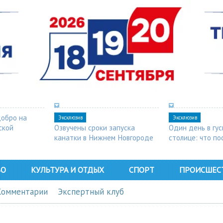
добро на
Эксклюзив
Эксклюзив
ской
Озвучены сроки запуска
Один день в гу
канатки в Нижнем Новгороде
столице: что п
в Арзамасе
ВО
КУЛЬТУРА И ОТДЫХ
СПОРТ
ПРОИСШЕС
Комментарии
Экспертный клуб