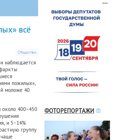
лых» всё
Общество
ии наблюдается
нфаркты
шиеся
нями пожилых»,
ей моложе 40
 около 400−450
ФОТОРЕПОРТАЖИ
арушения
я, и 5−14%
зрастную группу
 чаще