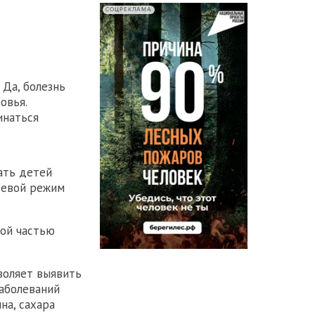
СОЦРЕКЛАМА
 Да, болезнь
овья.
инаться
чать детей
ьевой режим
мой частью
воляет выявить
аболеваний
на, сахара