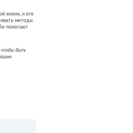
й жизни, и его
вивать методы
бби помогают
 чтобы быть
ации.