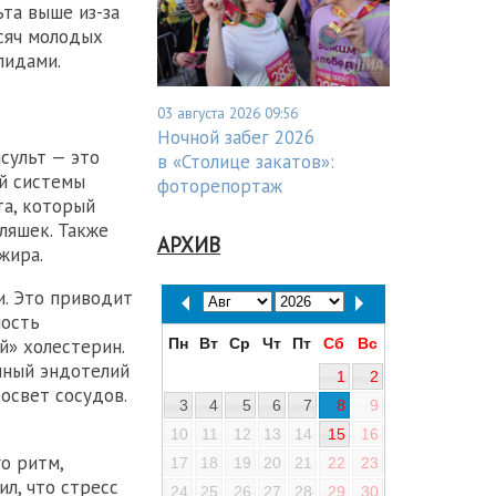
та выше из-за
сяч молодых
лидами.
03 августа 2026 09:56
Ночной забег 2026
нсульт — это
в «Столице закатов»:
ой системы
фоторепортаж
та, который
ляшек. Также
АРХИВ
жира.
. Это приводит
ность
Пн
Вт
Ср
Чт
Пт
Сб
Вс
й» холестерин.
нный эндотелий
1
2
освет сосудов.
3
4
5
6
7
8
9
.
10
11
12
13
14
15
16
о ритм,
17
18
19
20
21
22
23
л, что стресс
24
25
26
27
28
29
30