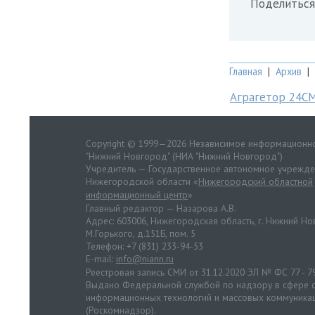
Поделиться
Главная
|
Архив
|
Аграгетор 24С
Copyright © 1999—2026 Независимое информационно
"Нижний Новгород" (НИА "Нижний Новгород")
Учредитель — Государственное автономное учрежд
Нижегородской области «
Нижегородский областной
информационный центр
»
Главный редактор — Назарова А.В.
Адрес: 603006, Нижегородская область, г. Нижний Нов
М.Горького, д.151Б, пом. 5
Телефон: +7 (831) 233-94-53
E-mail:
info@niann.ru
Реестровая запись СМИ от 31.12.2020 ЭЛ № ФС 77 - 7
Выдано Федеральной службой по надзору в сфере с
информационных технологий и массовых коммуника
(Роскомнадзор).