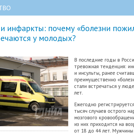
ТВО
 и инфаркты: почему «болезни пожи
речаются у молодых?
В последние годы в Росс
тревожная тенденция: и
и инсульты, ранее считав
преимущественно «болез
стали встречаться у люд
лет.
Ежегодно регистрируется
тысяч случаев острого н
мозгового кровообращени
из них приходится на во
от 18 до 44 лет. Мужчины