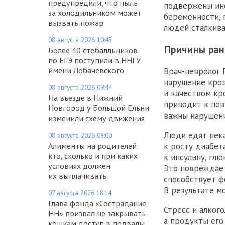
предупредили, что пыль
подвержены инс
за холодильником может
беременности, 
вызвать пожар
людей сталкива
08 августа 2026 10:43
Причины ран
Более 40 стобалльников
по ЕГЭ поступили в ННГУ
имени Лобачевского
Врач-невролог
нарушение кров
08 августа 2026 09:44
и качеством кр
На въезде в Нижний
приводит к пов
Новгород у Большой Ельни
важны нарушени
изменили схему движения
Люди едят нека
08 августа 2026 08:00
Алименты на родителей:
к росту диабет
кто, сколько и при каких
к инсулину, глю
условиях должен
Это повреждае
их выплачивать
способствует ф
В результате м
07 августа 2026 18:14
Глава фонда «Сострадание-
Стресс и алког
НН» призвал не закрывать
а продукты его
кошкам доступ в подвалы