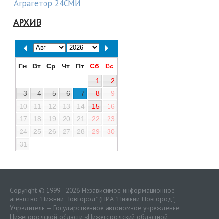
Аграгетор 24СМИ
АРХИВ
Пн
Вт
Ср
Чт
Пт
Сб
Вс
1
2
3
4
5
6
7
8
9
10
11
12
13
14
15
16
17
18
19
20
21
22
23
24
25
26
27
28
29
30
31
Copyright © 1999—2026 Независимое информационное
агентство "Нижний Новгород" (НИА "Нижний Новгород")
Учредитель — Государственное автономное учреждение
Нижегородской области «
Нижегородский областной