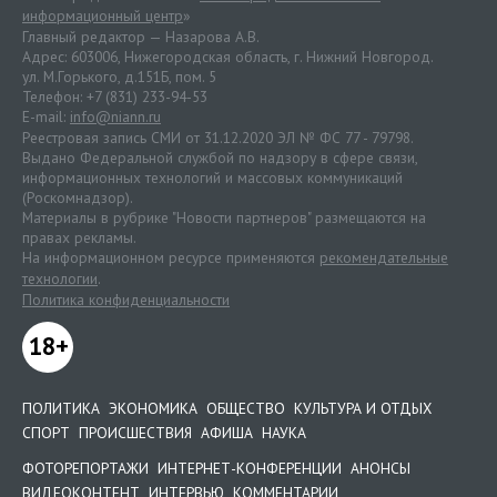
информационный центр
»
Главный редактор — Назарова А.В.
Адрес: 603006, Нижегородская область, г. Нижний Новгород.
ул. М.Горького, д.151Б, пом. 5
Телефон: +7 (831) 233-94-53
E-mail:
info@niann.ru
Реестровая запись СМИ от 31.12.2020 ЭЛ № ФС 77 - 79798.
Выдано Федеральной службой по надзору в сфере связи,
информационных технологий и массовых коммуникаций
(Роскомнадзор).
Материалы в рубрике "Новости партнеров" размещаются на
правах рекламы.
На информационном ресурсе применяются
рекомендательные
технологии
.
Политика конфиденциальности
18+
ПОЛИТИКА
ЭКОНОМИКА
ОБЩЕСТВО
КУЛЬТУРА И ОТДЫХ
СПОРТ
ПРОИСШЕСТВИЯ
АФИША
НАУКА
ФОТОРЕПОРТАЖИ
ИНТЕРНЕТ-КОНФЕРЕНЦИИ
АНОНСЫ
ВИДЕОКОНТЕНТ
ИНТЕРВЬЮ
КОММЕНТАРИИ