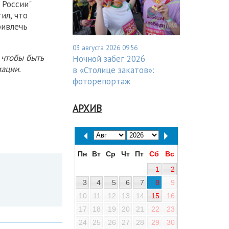
 России"
ил, что
ривлечь
03 августа 2026 09:56
 чтобы быть
Ночной забег 2026
ации.
в «Столице закатов»:
фоторепортаж
АРХИВ
Пн
Вт
Ср
Чт
Пт
Сб
Вс
1
2
3
4
5
6
7
8
9
10
11
12
13
14
15
16
17
18
19
20
21
22
23
24
25
26
27
28
29
30