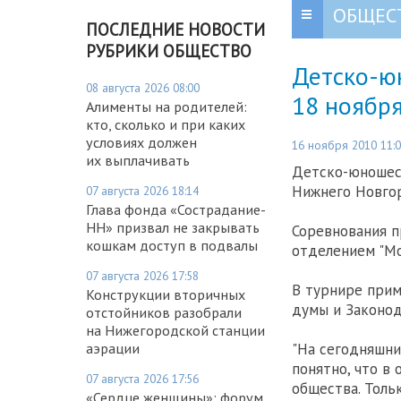
ОБЩЕС
ПОСЛЕДНИЕ НОВОСТИ
РУБРИКИ ОБЩЕСТВО
Детско-ю
08 августа 2026 08:00
18 ноябр
Алименты на родителей:
кто, сколько и при каких
условиях должен
16 ноября 2010 11:
их выплачивать
Детско-юношеск
Нижнего Новгор
07 августа 2026 18:14
Глава фонда «Сострадание-
НН» призвал не закрывать
Соревнования п
кошкам доступ в подвалы
отделением "Мо
07 августа 2026 17:58
В турнире прим
Конструкции вторичных
думы и Законод
отстойников разобрали
на Нижегородской станции
"На сегодняшни
аэрации
понятно, что в
07 августа 2026 17:56
общества. Толь
«Сердце женщины»: форум