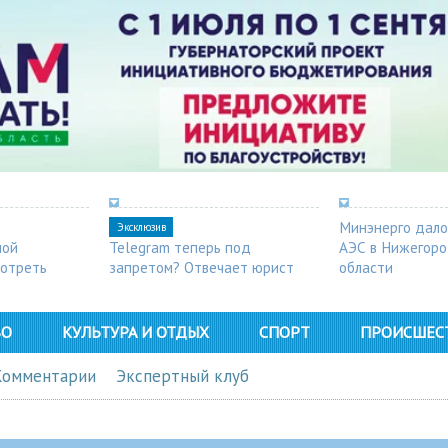
Минэнерго дало
Эксклюзив
ной
Telegram теперь под
АЭС в Нижегор
мотреть
запретом? Отвечает юрист
области
ВО
КУЛЬТУРА И ОТДЫХ
СПОРТ
ПРОИСШЕС
Комментарии
Экспертный клуб