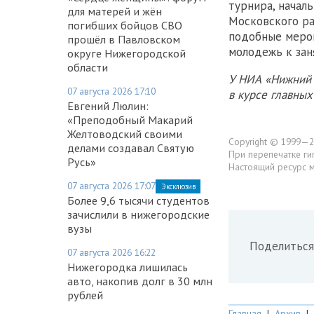
турнира, начал
для матерей и жён
Московского ра
погибших бойцов СВО
подобные мероп
прошёл в Павловском
молодежь к зан
округе Нижегородской
области
У НИА «Нижний 
07 августа 2026 17:10
в курсе главны
Евгений Люлин:
«Преподобный Макарий
Желтоводский своими
Copyright © 1999—2
делами создавал Святую
При перепечатке ги
Русь»
Настоящий ресурс 
07 августа 2026 17:07
Эксклюзив
Более 9,6 тысячи студентов
зачислили в нижегородские
вузы
Поделиться
07 августа 2026 16:22
Нижегородка лишилась
авто, накопив долг в 30 млн
рублей
Главная
|
Архив
|