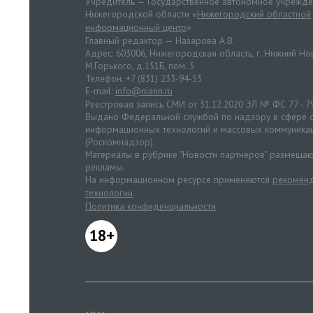
Учредитель — Государственное автономное учрежд
Нижегородской области «
Нижегородский областной
информационный центр
»
Главный редактор — Назарова А.В.
Адрес: 603006, Нижегородская область, г. Нижний Нов
М.Горького, д.151Б, пом. 5
Телефон: +7 (831) 233-94-53
E-mail:
info@niann.ru
Реестровая запись СМИ от 31.12.2020 ЭЛ № ФС 77 - 7
Выдано Федеральной службой по надзору в сфере с
информационных технологий и массовых коммуника
(Роскомнадзор).
Материалы в рубрике "Новости партнеров" размещаю
рекламы.
На информационном ресурсе применяются
рекоменд
технологии
.
Политика конфиденциальности
18+