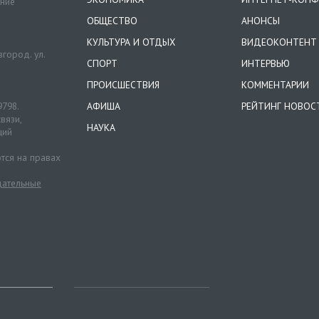
ение
ОБЩЕСТВО
АНОНСЫ
КУЛЬТУРА И ОТДЫХ
ВИДЕОКОНТЕНТ
город. ул.
СПОРТ
ИНТЕРВЬЮ
ПРОИСШЕСТВИЯ
КОММЕНТАРИИ
9798.
АФИША
РЕЙТИНГ НОВОС
вязи,
НАУКА
ций
тся на правах
ательные