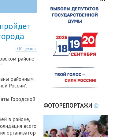
 пройдет
города
Общество
овском районе
.
ованы районным
ой России".
таты Городской
ФОТОРЕПОРТАЖИ
ей в районе,
солидация всего
тил организатор