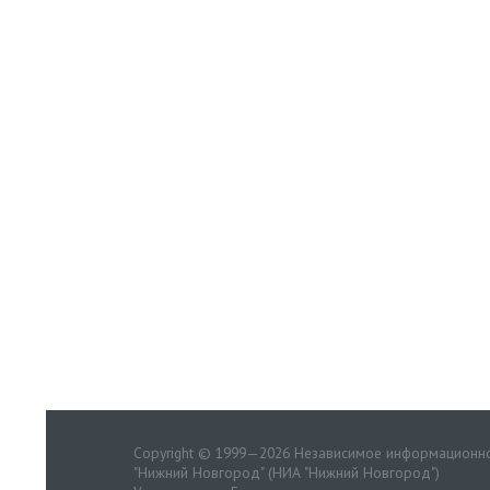
Copyright © 1999—2026 Независимое информационно
"Нижний Новгород" (НИА "Нижний Новгород")