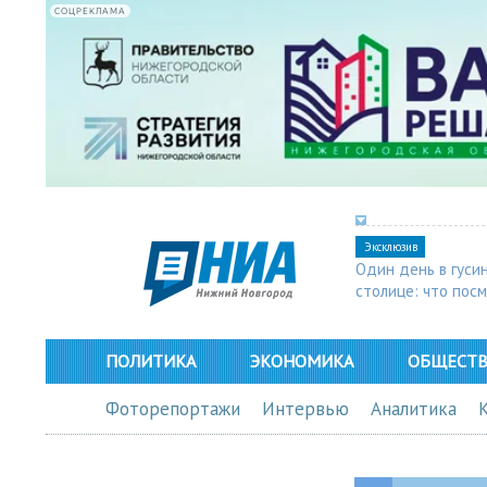
СОЦРЕКЛАМА
Эксклюзив
Один день в гуси
столице: что пос
в Арзамасе
ПОЛИТИКА
ЭКОНОМИКА
ОБЩЕСТ
Фоторепортажи
Интервью
Аналитика