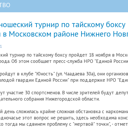
ТВО
ношеский турнир по тайскому боксу
я в Московском районе Нижнего Нов
01
ий турнир по тайскому боксу пройдет 18 ноября в Моск
ода. Об этом сообщает пресс-служба НРО "Единой России"
ройдут в клубе "Юность" (ул. Чаадаева 30а), они организ
лодой гвардии Единой России" при поддержке НРО "Един
ут участие 30 спортсменов. В числе зрителей будут депу
ательного собрания Нижегородской области.
й день сложилась крайне сложная обстановка с наркомани
 одночасье этот вопрос не решить, здесь необходима кон
ко тогда мы сдвинем проблему с "мертвой" точки", - отме