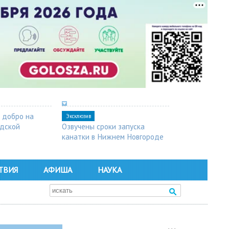
 добро на
Эксклюзив
одской
Озвучены сроки запуска
канатки в Нижнем Новгороде
ТВИЯ
АФИША
НАУКА