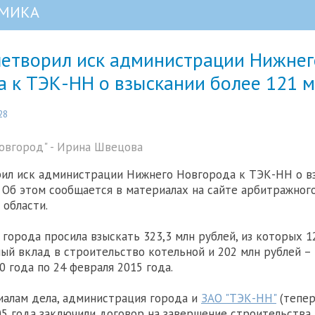
МИКА
летворил иск администрации Нижнег
а к ТЭК-НН о взыскании более 121 м
28
овгород" - Ирина Швецова
ил иск администрации Нижнего Новгорода к ТЭК-НН о в
. Об этом сообщается в материалах на сайте арбитражног
области.
города просила взыскать 323,3 млн рублей, из которых 1
ый вклад в строительство котельной и 202 млн рублей – 
0 года по 24 февраля 2015 года.
иалам дела, администрация города и
ЗАО "ТЭК-НН"
(тепер
05 года заключили договор на завершение строительства