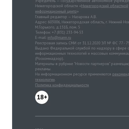
Учредитель — Государственное автономное учрежд
Нижегородской области «
Нижегородский областной
информационный центр
»
Главный редактор — Назарова А.В.
Адрес: 603006, Нижегородская область, г. Нижний Нов
М.Горького, д.151Б, пом. 5
Телефон: +7 (831) 233-94-53
E-mail:
info@niann.ru
Реестровая запись СМИ от 31.12.2020 ЭЛ № ФС 77 - 7
Выдано Федеральной службой по надзору в сфере с
информационных технологий и массовых коммуника
(Роскомнадзор).
Материалы в рубрике "Новости партнеров" размещаю
рекламы.
На информационном ресурсе применяются
рекоменд
технологии
.
Политика конфиденциальности
18+