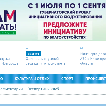
Минэнерго дало
Эксклюзив
апуска
Один день в гусиной
АЭС в Нижегор
м Новгороде
столице: что посмотреть
области
в Арзамасе
ВО
КУЛЬТУРА И ОТДЫХ
СПОРТ
ПРОИСШЕС
Комментарии
Экспертный клуб