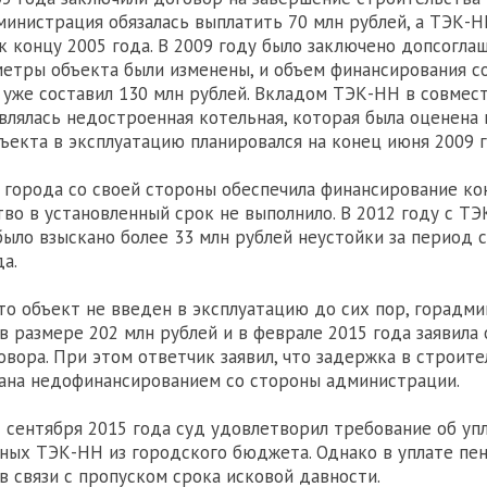
дминистрация обязалась выплатить 70 млн рублей, а ТЭК-
к концу 2005 года. В 2009 году было заключено допсоглаш
етры объекта были изменены, и объем финансирования с
уже составил 130 млн рублей. Вкладом ТЭК-НН в совмес
влялась недостроенная котельная, которая была оценена 
бъекта в эксплуатацию планировался на конец июня 2009 г
города со своей стороны обеспечила финансирование кон
во в установленный срок не выполнило. В 2012 году с Т
ыло взыскано более 33 млн рублей неустойки за период с
а.
 что объект не введен в эксплуатацию до сих пор, горадм
в размере 202 млн рублей и в феврале 2015 года заявила 
овора. При этом ответчик заявил, что задержка в строите
вана недофинансированием со стороны администрации.
 сентября 2015 года суд удовлетворил требование об упл
нных ТЭК-НН из городского бюджета. Однако в уплате пен
 в связи с пропуском срока исковой давности.