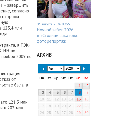
НН – завершить
ение, согласно
о стороны
тную
03 августа 2026 09:56
в 123,4 млн
Ночной забег 2026
ода.
в «Столице закатов»:
фоторепортаж
тракта, а ТЭК-
ЭК-НН по
АРХИВ
 ноября 2009 по
инистрация
Пн
Вт
Ср
Чт
Пт
Сб
Вс
отказ от
льстве была, в
1
2
3
4
5
6
7
8
9
10
11
12
13
14
15
16
ате 121,3 млн
17
18
19
20
21
22
23
и в 202 млн
24
25
26
27
28
29
30