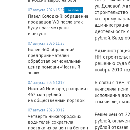
ул. Деловой. А
07 августа 2026 13:57
Эксклюзив
строительство 
Павел Солодкий: обращения
которому парам
продавцов WB после атак
администрации 
будут рассмотрены
деятельность я
в августе
рублей. Ввод о
07 августа 2026 11:25
Более 460 обращений
Администрация 
предпринимателей
НН строительст
обработал региональный
решению суда б
центр помощи «Честный
ноябрь 2010 год
знак»
В связи с тем,
07 августа 2026 10:17
начислила пени 
Нижний Новгород направит
462 млн рублей
исполнения дог
на общественный порядок
том числе, выз
07 августа 2026 09:12
Решением от 22
Четверть нижегородских
рублей, оплаче
водителей сократила
рублей отказал
поездки из-за цен на бензин