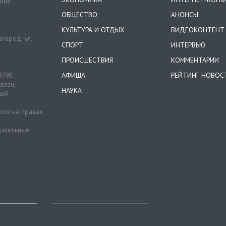
ение
ОБЩЕСТВО
АНОНСЫ
КУЛЬТУРА И ОТДЫХ
ВИДЕОКОНТЕНТ
город. ул.
СПОРТ
ИНТЕРВЬЮ
ПРОИСШЕСТВИЯ
КОММЕНТАРИИ
9798.
АФИША
РЕЙТИНГ НОВОС
вязи,
НАУКА
ций
тся на правах
ательные