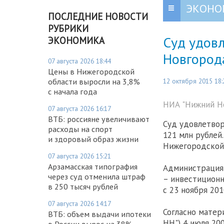
ЭКОНО
ПОСЛЕДНИЕ НОВОСТИ
РУБРИКИ
Суд удов
ЭКОНОМИКА
Новгород
07 августа 2026 18:44
Цены в Нижегородской
12 октября 2015 18:
области выросли на 3,8%
с начала года
НИА "Нижний Н
07 августа 2026 16:17
ВТБ: россияне увеличивают
Суд удовлетвор
расходы на спорт
121 млн рублей
и здоровый образ жизни
Нижегородской 
07 августа 2026 15:21
Арзамасская типография
Администрация 
через суд отменила штраф
– инвестиционн
в 250 тысяч рублей
с 23 ноября 201
07 августа 2026 14:17
Согласно матер
ВТБ: объем выдачи ипотеки
НН") 4 июля 20
в России вырос на 38%