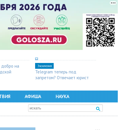
 добро на
Эксклюзив
одской
Telegram теперь под
запретом? Отвечает юрист
ТВИЯ
АФИША
НАУКА