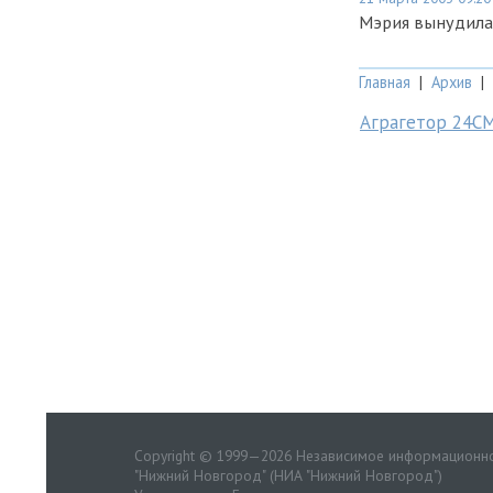
Мэрия вынудила
Главная
|
Архив
|
Аграгетор 24С
Copyright © 1999—2026 Независимое информационно
"Нижний Новгород" (НИА "Нижний Новгород")