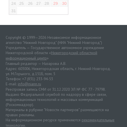
24
25
26
27
28
29
30
31
Copyright © 1999—2026 Независимое информационное
агентство "Нижний Новгород" (НИА "Нижний Новгород")
Учредитель — Государственное автономное учреждение
Нижегородской области «
Нижегородский областной
информационный центр
»
Главный редактор — Назарова А.В.
Адрес: 603006, Нижегородская область, г. Нижний Новгород.
ул. М.Горького, д.151Б, пом. 5
Телефон: +7 (831) 233-94-53
E-mail:
info@niann.ru
Реестровая запись СМИ от 31.12.2020 ЭЛ № ФС 77 - 79798.
Выдано Федеральной службой по надзору в сфере связи,
информационных технологий и массовых коммуникаций
(Роскомнадзор).
Материалы в рубрике "Новости партнеров" размещаются на
правах рекламы.
На информационном ресурсе применяются
рекомендательные
технологии
.