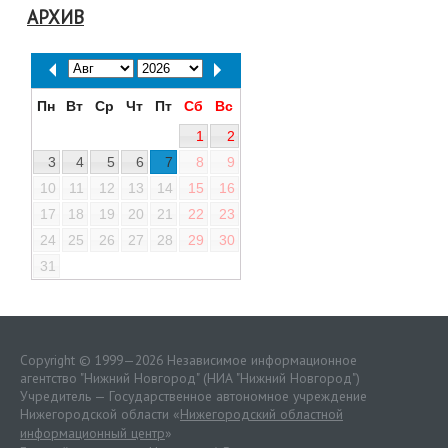
АРХИВ
Пн
Вт
Ср
Чт
Пт
Сб
Вс
1
2
3
4
5
6
7
8
9
10
11
12
13
14
15
16
17
18
19
20
21
22
23
24
25
26
27
28
29
30
31
Copyright © 1999—2026 Независимое информационное
агентство "Нижний Новгород" (НИА "Нижний Новгород")
Учредитель — Государственное автономное учреждение
Нижегородской области «
Нижегородский областной
информационный центр
»