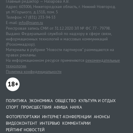
Главный редактор — Назарова А.В.
Адрес: 603006, Нижегородская область, г. Нижний Новгород.
ул. М.Горького, д.151Б, пом. 5
Телефон: +7 (831) 233-94-53
E-mail:
info@niann.ru
Реестровая запись СМИ от 31.12.2020 ЭЛ № ФС 77 - 79798.
Выдано Федеральной службой по надзору в сфере связи,
информационных технологий и массовых коммуникаций
(Роскомнадзор).
Материалы в рубрике "Новости партнеров" размещаются на
правах рекламы.
На информационном ресурсе применяются
рекомендательные
технологии
.
Политика конфиденциальности
18+
ПОЛИТИКА
ЭКОНОМИКА
ОБЩЕСТВО
КУЛЬТУРА И ОТДЫХ
СПОРТ
ПРОИСШЕСТВИЯ
АФИША
НАУКА
ФОТОРЕПОРТАЖИ
ИНТЕРНЕТ-КОНФЕРЕНЦИИ
АНОНСЫ
ВИДЕОКОНТЕНТ
ИНТЕРВЬЮ
КОММЕНТАРИИ
РЕЙТИНГ НОВОСТЕЙ