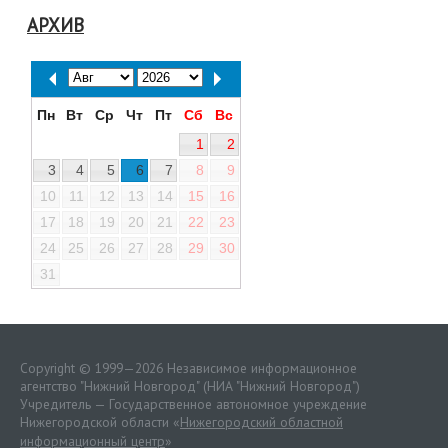
АРХИВ
Пн
Вт
Ср
Чт
Пт
Сб
Вс
1
2
3
4
5
6
7
8
9
10
11
12
13
14
15
16
17
18
19
20
21
22
23
24
25
26
27
28
29
30
31
Copyright © 1999—2026 Независимое информационное
агентство "Нижний Новгород" (НИА "Нижний Новгород")
Учредитель — Государственное автономное учреждение
Нижегородской области «
Нижегородский областной
информационный центр
»