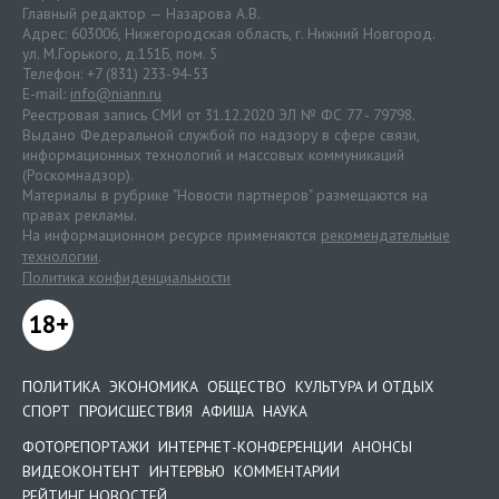
Главный редактор — Назарова А.В.
Адрес: 603006, Нижегородская область, г. Нижний Новгород.
ул. М.Горького, д.151Б, пом. 5
Телефон: +7 (831) 233-94-53
E-mail:
info@niann.ru
Реестровая запись СМИ от 31.12.2020 ЭЛ № ФС 77 - 79798.
Выдано Федеральной службой по надзору в сфере связи,
информационных технологий и массовых коммуникаций
(Роскомнадзор).
Материалы в рубрике "Новости партнеров" размещаются на
правах рекламы.
На информационном ресурсе применяются
рекомендательные
технологии
.
Политика конфиденциальности
18+
ПОЛИТИКА
ЭКОНОМИКА
ОБЩЕСТВО
КУЛЬТУРА И ОТДЫХ
СПОРТ
ПРОИСШЕСТВИЯ
АФИША
НАУКА
ФОТОРЕПОРТАЖИ
ИНТЕРНЕТ-КОНФЕРЕНЦИИ
АНОНСЫ
ВИДЕОКОНТЕНТ
ИНТЕРВЬЮ
КОММЕНТАРИИ
РЕЙТИНГ НОВОСТЕЙ