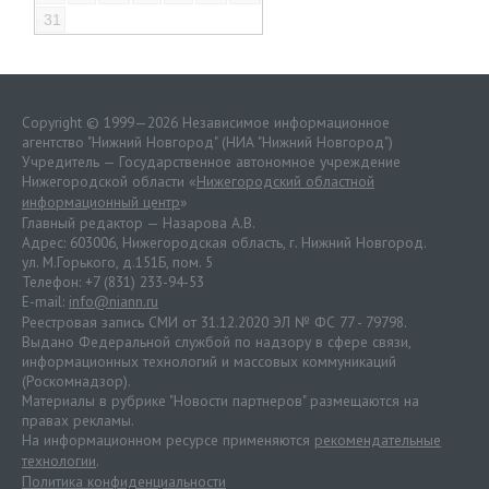
31
Copyright © 1999—2026 Независимое информационное
агентство "Нижний Новгород" (НИА "Нижний Новгород")
Учредитель — Государственное автономное учреждение
Нижегородской области «
Нижегородский областной
информационный центр
»
Главный редактор — Назарова А.В.
Адрес: 603006, Нижегородская область, г. Нижний Новгород.
ул. М.Горького, д.151Б, пом. 5
Телефон: +7 (831) 233-94-53
E-mail:
info@niann.ru
Реестровая запись СМИ от 31.12.2020 ЭЛ № ФС 77 - 79798.
Выдано Федеральной службой по надзору в сфере связи,
информационных технологий и массовых коммуникаций
(Роскомнадзор).
Материалы в рубрике "Новости партнеров" размещаются на
правах рекламы.
На информационном ресурсе применяются
рекомендательные
технологии
.
Политика конфиденциальности