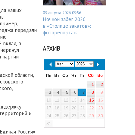
для наших
03 августа 2026 09:56
зы
Ночной забег 2026
апример,
в «Столице закатов»:
лледжа передали
фоторепортаж
тию
й вклад в
АРХИВ
дчеркнул
а партии
дской области,
Пн
Вт
Ср
Чт
Пт
Сб
Вс
осковского
1
2
ского,
3
4
5
6
7
8
9
10
11
12
13
14
15
16
поддержку
17
18
19
20
21
22
23
территорий и
24
25
26
27
28
29
30
31
Единая Россия»