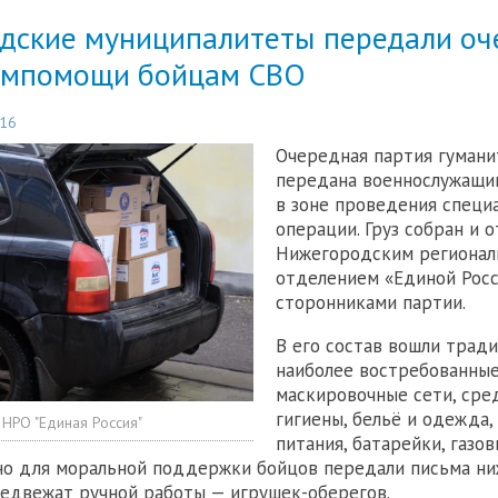
дские муниципалитеты передали о
умпомощи бойцам СВО
:16
Очередная партия гуман
передана военнослужащи
в зоне проведения специ
операции. Груз собран и 
Нижегородским региона
отделением «Единой Росс
сторонниками партии.
В его состав вошли трад
наиболее востребованны
маскировочные сети, сре
гигиены, бельё и одежда
 НРО "Единая Россия"
питания, батарейки, газов
но для моральной поддержки бойцов передали письма н
едвежат ручной работы — игрушек-оберегов.