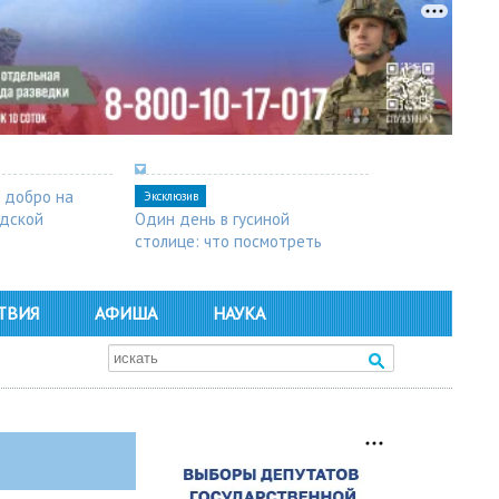
 добро на
Эксклюзив
одской
Один день в гусиной
столице: что посмотреть
в Арзамасе
ТВИЯ
АФИША
НАУКА