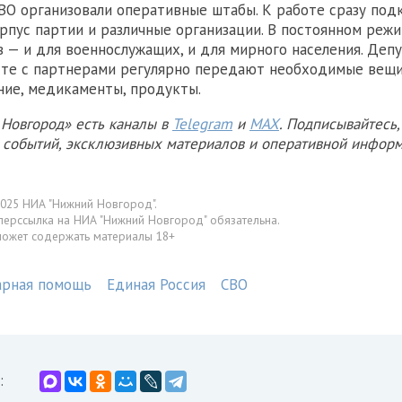
ВО организовали оперативные штабы. К работе сразу под
рпус партии и различные организации. В постоянном реж
в — и для военнослужащих, и для мирного населения. Депу
те с партнерами регулярно передают необходимые вещи
ие, медикаменты, продукты.
Новгород» есть каналы в
Telegram
и
MAX
. Подписывайтесь,
х событий, эксклюзивных материалов и оперативной информ
025 НИА "Нижний Новгород".
перссылка на НИА "Нижний Новгород" обязательна.
может содержать материалы 18+
арная помощь
Единая Россия
СВО
: