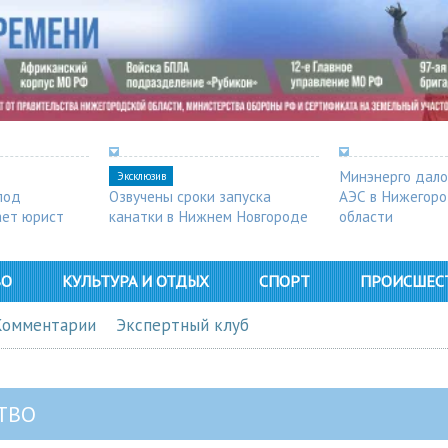
Минэнерго дало
Эксклюзив
под
Озвучены сроки запуска
АЭС в Нижегор
ает юрист
канатки в Нижнем Новгороде
области
ВО
КУЛЬТУРА И ОТДЫХ
СПОРТ
ПРОИСШЕС
Комментарии
Экспертный клуб
ТВО