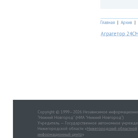
Главная
|
Архив
|
Аграгетор 24С
Copyright © 1999—2026 Независимое информационно
"Нижний Новгород" (НИА "Нижний Новгород")
Учредитель — Государственное автономное учрежд
Нижегородской области «
Нижегородский областной
информационный центр
»