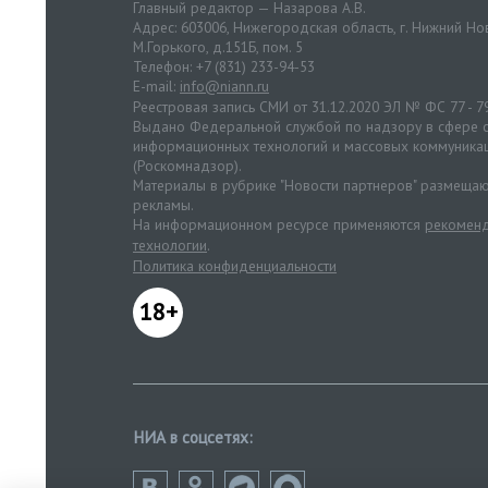
Главный редактор — Назарова А.В.
Адрес: 603006, Нижегородская область, г. Нижний Нов
М.Горького, д.151Б, пом. 5
Телефон: +7 (831) 233-94-53
E-mail:
info@niann.ru
Реестровая запись СМИ от 31.12.2020 ЭЛ № ФС 77 - 7
Выдано Федеральной службой по надзору в сфере с
информационных технологий и массовых коммуника
(Роскомнадзор).
Материалы в рубрике "Новости партнеров" размещаю
рекламы.
На информационном ресурсе применяются
рекоменд
технологии
.
Политика конфиденциальности
18+
НИА в соцсетях: