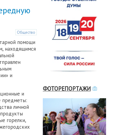
чередную
Общество
итарной помощи
м, находящимся
альной
отправлен
льным
ии» и
ФОТОРЕПОРТАЖИ
иционные и
е предметы:
дства личной
, продукты
ые горелки,
ижегородских