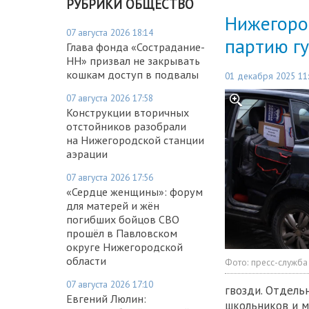
РУБРИКИ ОБЩЕСТВО
Нижегоро
07 августа 2026 18:14
партию г
Глава фонда «Сострадание-
НН» призвал не закрывать
кошкам доступ в подвалы
01 декабря 2025 11
07 августа 2026 17:58
Конструкции вторичных
отстойников разобрали
на Нижегородской станции
аэрации
07 августа 2026 17:56
«Сердце женщины»: форум
для матерей и жён
погибших бойцов СВО
прошёл в Павловском
округе Нижегородской
области
Фото:
пресс-служба
07 августа 2026 17:10
гвозди. Отдель
Евгений Люлин:
школьников и м