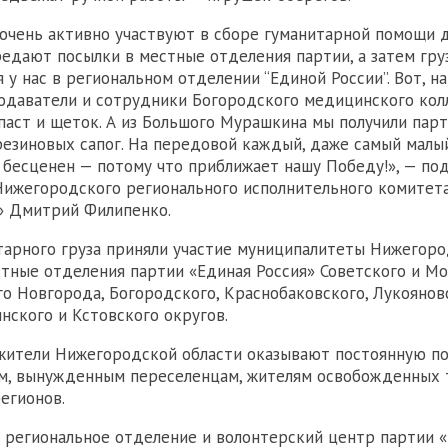
чень активно участвуют в сборе гуманитарной помощи 
редают посылки в местные отделения партии, а затем гру
 у нас в региональном отделении “Единой России”. Вот, н
одаватели и сотрудники Богородского медицинского ко
паст и щеток. А из Большого Мурашкина мы получили пар
езиновых сапог. На передовой каждый, даже самый малы
бесценен — потому что приближает нашу Победу!», — по
ижегородского регионального исполнительного комитет
» Дмитрий Филипенко.
тарного груза приняли участие муниципалитеты Нижегоро
стные отделения партии «Единая Россия» Советского и М
о Новгорода, Богородского, Краснобаковского, Лукоянов
ского и Кстовского округов.
 жители Нижегородской области оказывают постоянную 
м, вынужденным переселенцам, жителям освобожденных 
егионов.
региональное отделение и волонтерский центр партии «