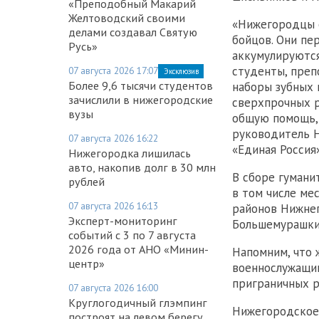
«Преподобный Макарий
Желтоводский своими
«Нижегородцы о
делами создавал Святую
бойцов. Они пе
Русь»
аккумулируются
студенты, преп
07 августа 2026 17:07
Эксклюзив
Более 9,6 тысячи студентов
наборы зубных 
зачислили в нижегородские
сверхпрочных р
вузы
общую помощь, 
руководитель Н
07 августа 2026 16:22
«Единая Россия
Нижегородка лишилась
авто, накопив долг в 30 млн
В сборе гумани
рублей
в том числе ме
07 августа 2026 16:13
районов Нижнег
Эксперт-мониторинг
Большемурашкин
событий с 3 по 7 августа
2026 года от АНО «Минин-
Напомним, что
центр»
военнослужащи
приграничных р
07 августа 2026 16:00
Круглогодичный глэмпинг
Нижегородское 
построят на левом берегу