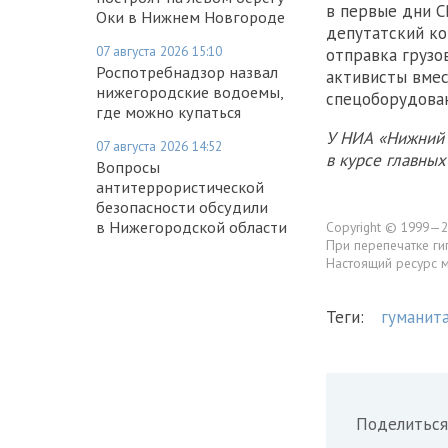
в первые дни С
Оки в Нижнем Новгороде
депутатский ко
07 августа 2026 15:10
отправка грузо
Роспотребнадзор назвал
активисты вмес
нижегородские водоемы,
спецоборудован
где можно купаться
У НИА «Нижний 
07 августа 2026 14:52
в курсе главны
Вопросы
антитеррористической
безопасности обсудили
в Нижегородской области
Copyright © 1999—2
При перепечатке ги
Настоящий ресурс 
Теги:
гуманит
Поделиться