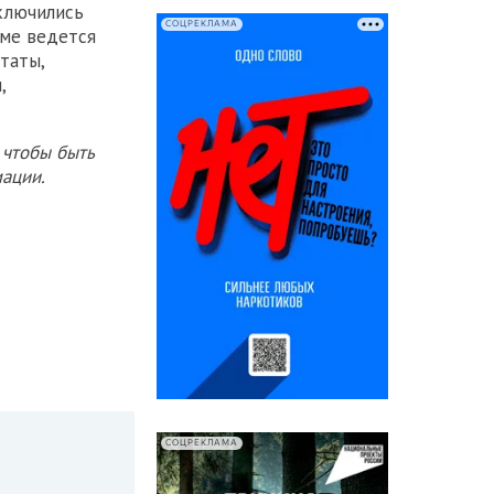
ключились
СОЦРЕКЛАМА
име ведется
таты,
,
 чтобы быть
ации.
СОЦРЕКЛАМА