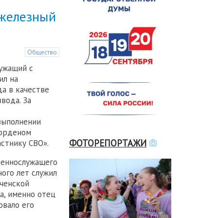
 железный
Общество
ужащий с
ил на
да в качестве
вода. За
выполнении
 орденом
ФОТОРЕПОРТАЖИ
стнику СВО».
оеннослужащего
ного лет служил
еченской
а, именно отец
овало его