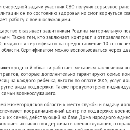
 очередной задачи участник СВО получил серьезное ране
илитации он по состоянию здоровья не смог вернуться «за
ает работу с военнослужащими.
ударство оказывает защитникам Родины материальную п
мьям. Также тем, кто заключает контракт и отправляется 
, выдаются сертификаты на предоставление 10 соток зе
области. Сертификатом можно воспользоваться через два
Нижегородской области работает механизм заключения в
трактов, которые дополнительно гарантируют семье кон
месяц на каждого ребенка, льготы по оплате ЖКУ, услуг д
другие виды поддержки. Также предусмотрено индивиду
 семьи военнослужащего.
ей Нижегородской области к месту службы и выдачу доп
еспечивает координационный центр по поддержке военн
 и их семей, действующий на базе Дома народного единс
должает активно поддерживать военнослужащих, отправ