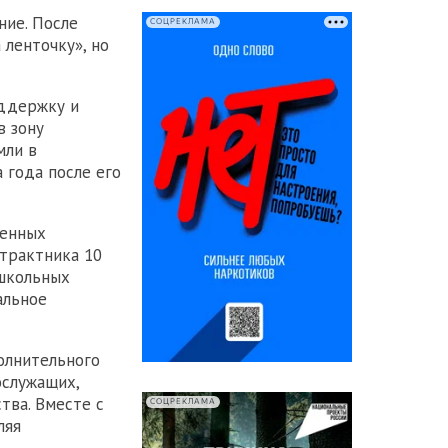
ние. После
СОЦРЕКЛАМА
 ленточку», но
оддержку и
в зону
мли в
 года после его
оенных
трактника 10
ошкольных
альное
олнительного
ослужащих,
тва. Вместе с
СОЦРЕКЛАМА
ляя