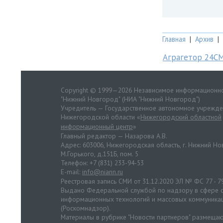
Главная
|
Архив
|
Аграгетор 24С
Copyright © 1999—2026 Независимое информационно
"Нижний Новгород" (НИА "Нижний Новгород")
Учредитель — Государственное автономное учрежд
Нижегородской области «
Нижегородский областной
информационный центр
»
Главный редактор — Назарова А.В.
Адрес: 603006, Нижегородская область, г. Нижний Нов
М.Горького, д.151Б, пом. 5
Телефон: +7 (831) 233-94-53
E-mail:
info@niann.ru
Реестровая запись СМИ от 31.12.2020 ЭЛ № ФС 77 - 7
Выдано Федеральной службой по надзору в сфере с
информационных технологий и массовых коммуника
(Роскомнадзор).
Материалы в рубрике "Новости партнеров" размещаю