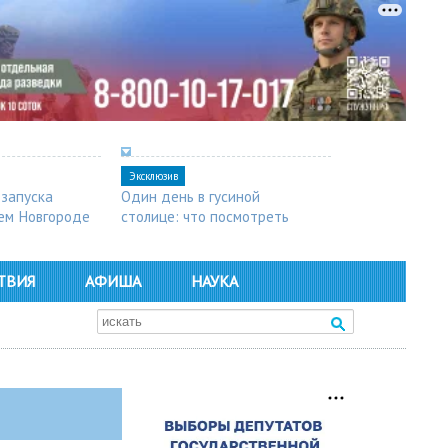
Эксклюзив
 запуска
Один день в гусиной
ем Новгороде
столице: что посмотреть
в Арзамасе
ТВИЯ
АФИША
НАУКА