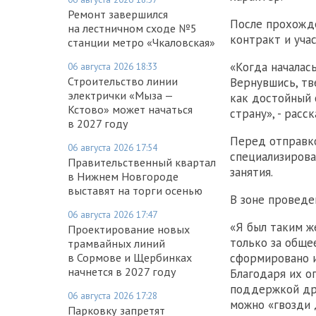
Ремонт завершился
После прохожде
на лестничном сходе №5
контракт и уча
станции метро «Чкаловская»
«Когда началас
06 августа 2026 18:33
Строительство линии
Вернувшись, тв
электрички «Мыза —
как достойный 
Кстово» может начаться
страну», - расс
в 2027 году
Перед отправко
06 августа 2026 17:54
специализирова
Правительственный квартал
занятия.
в Нижнем Новгороде
выставят на торги осенью
В зоне проведе
06 августа 2026 17:47
«Я был таким ж
Проектирование новых
только за общее
трамвайных линий
в Сормове и Щербинках
сформировано и
начнется в 2027 году
Благодаря их о
поддержкой дру
06 августа 2026 17:28
можно «гвозди д
Парковку запретят