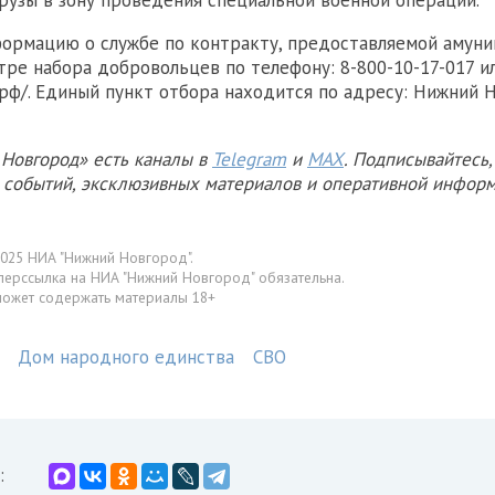
рузы в зону проведения специальной военной операции.
ормацию о службе по контракту, предоставляемой амун
тре набора добровольцев по телефону: 8-800-10-17-017 ил
.рф/. Единый пункт отбора находится по адресу: Нижний Н
Новгород» есть каналы в
Telegram
и
MAX
. Подписывайтесь,
х событий, эксклюзивных материалов и оперативной информ
025 НИА "Нижний Новгород".
перссылка на НИА "Нижний Новгород" обязательна.
может содержать материалы 18+
Дом народного единства
СВО
: