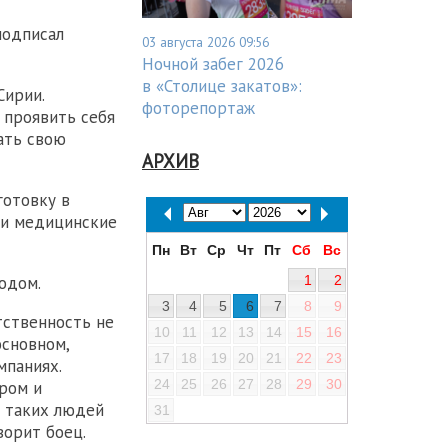
подписал
03 августа 2026 09:56
Ночной забег 2026
в «Столице закатов»:
Сирии.
фоторепортаж
 проявить себя
ать свою
АРХИВ
готовку в
 и медицинские
Пн
Вт
Ср
Чт
Пт
Сб
Вс
1
2
водом.
3
4
5
6
7
8
9
тственность не
10
11
12
13
14
15
16
основном,
17
18
19
20
21
22
23
мпаниях.
24
25
26
27
28
29
30
ером и
з таких людей
31
ворит боец.