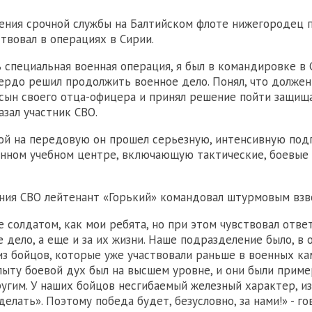
ния срочной службы на Балтийском флоте нижегородец 
ствовал в операциях в Сирии.
ь специальная военная операция, я был в командировке в 
ердо решил продолжить военное дело. Понял, что должен
сын своего отца-офицера и принял решение пойти защищ
казал участник СВО.
й на передовую он прошел серьезную, интенсивную под
нном учебном центре, включающую тактические, боевые
ния СВО лейтенант «Горький» командовал штурмовым вз
е солдатом, как мои ребята, но при этом чувствовал отве
 дело, а еще и за их жизни. Наше подразделение было, в 
з бойцов, которые уже участвовали раньше в военных ка
пыту боевой дух был на высшем уровне, и они были прим
гим. У наших бойцов несгибаемый железный характер, и
елать». Поэтому победа будет, безусловно, за нами!» - го