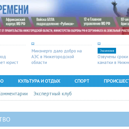
Минэнерго дало добро на
Эксклюзив
под
АЭС в Нижегородской
Озвучены сроки
ает юрист
области
канатки в Нижн
ВО
КУЛЬТУРА И ОТДЫХ
СПОРТ
ПРОИСШЕС
Комментарии
Экспертный клуб
ТВО