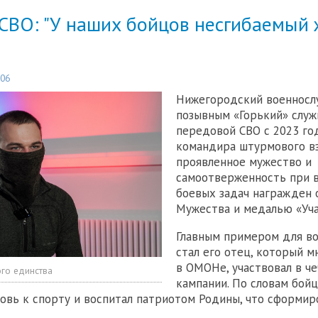
 СВО: "У наших бойцов несгибаемый
:06
Нижегородский военносл
позывным «Горький» служ
передовой СВО с 2023 го
командира штурмового вз
проявленное мужество и
самоотверженность при 
боевых задач награжден
Мужества и медалью «Уча
Главным примером для в
стал его отец, который м
в ОМОНе, участвовал в ч
го единства
кампании. По словам бойц
овь к спорту и воспитал патриотом Родины, что сформир