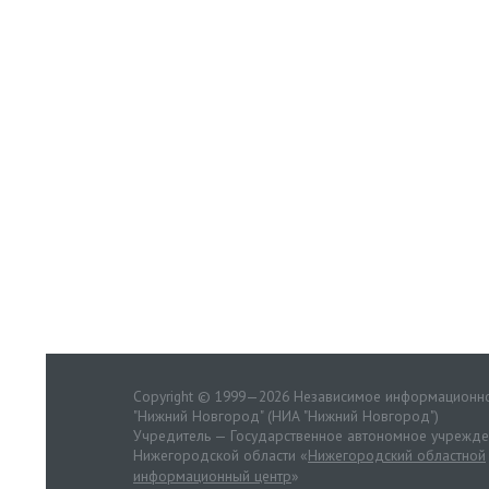
Copyright © 1999—2026 Независимое информационно
"Нижний Новгород" (НИА "Нижний Новгород")
Учредитель — Государственное автономное учрежд
Нижегородской области «
Нижегородский областной
информационный центр
»