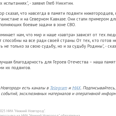
 испытаниях", - заявил Глеб Никитин.
ор сказал, что навсегда в памяти подвиги нижегородцев,
ганистане и на Северном Кавказе. Они стали примером д
полняющих боевые задачи в зоне СВО.
оминает нам, что мир и наше «завтра» зависят от тех люд
 способны на все ради своей страны. От тех, кто готов н
 не только за свою судьбу, но и за судьбу Родины", - сказ
 лучшая благодарность для Героев Отечества – наша памя
и их подвигов.
Новгород» есть каналы в
Telegram
и
MAX
. Подписывайтесь,
х событий, эксклюзивных материалов и оперативной информ
025 НИА "Нижний Новгород".
перссылка на НИА "Нижний Новгород" обязательна.