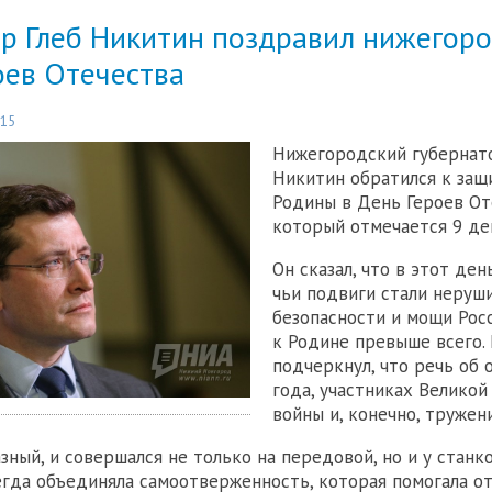
р Глеб Никитин поздравил нижегоро
оев Отечества
:15
Нижегородский губернато
Никитин обратился к защ
Родины в День Героев От
который отмечается 9 де
Он сказал, что в этот ден
чьи подвиги стали неруш
безопасности и мощи Росс
к Родине превыше всего.
подчеркнул, что речь об 
года, участниках Велико
войны и, конечно, тружен
зный, и совершался не только на передовой, но и у станк
егда объединяла самоотверженность, которая помогала о