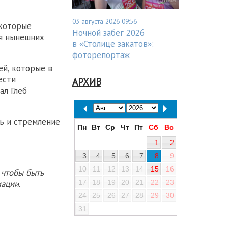
03 августа 2026 09:56
 которые
Ночной забег 2026
ля нынешних
в «Столице закатов»:
фоторепортаж
ей, которые в
ести
АРХИВ
ал Глеб
ть и стремление
Пн
Вт
Ср
Чт
Пт
Сб
Вс
1
2
3
4
5
6
7
8
9
10
11
12
13
14
15
16
 чтобы быть
17
18
19
20
21
22
23
ации.
24
25
26
27
28
29
30
31