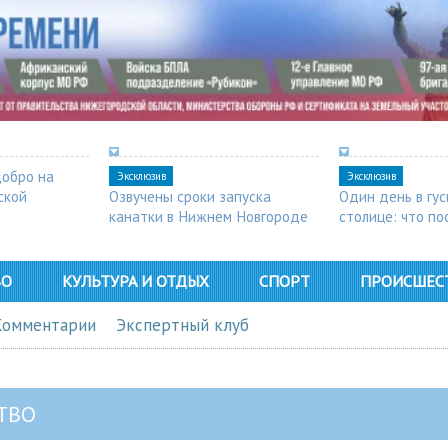
добро на
Эксклюзив
Эксклюзив
ской
Озвучены сроки запуска
Один день в гу
канатки в Нижнем Новгороде
столице: что п
в Арзамасе
ВО
КУЛЬТУРА И ОТДЫХ
СПОРТ
ПРОИСШЕС
Комментарии
Экспертный клуб
ТВО