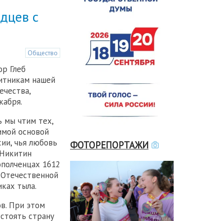
дцев с
Общество
р Глеб
итникам нашей
ечества,
кабря.
ь мы чтим тех,
имой основой
ии, чья любовь
ФОТОРЕПОРТАЖИ
 Никитин
ополченцах 1612
й Отечественной
иках тыла.
ов. При этом
тстоять страну