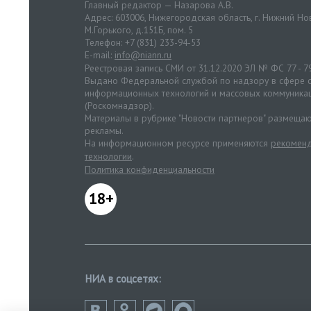
Главный редактор — Назарова А.В.
Адрес: 603006, Нижегородская область, г. Нижний Нов
М.Горького, д.151Б, пом. 5
Телефон: +7 (831) 233-94-53
E-mail:
info@niann.ru
Реестровая запись СМИ от 31.12.2020 ЭЛ № ФС 77 - 7
Выдано Федеральной службой по надзору в сфере с
информационных технологий и массовых коммуника
(Роскомнадзор).
Материалы в рубрике "Новости партнеров" размещаю
рекламы.
На информационном ресурсе применяются
рекоменд
технологии
.
Политика конфиденциальности
18+
НИА в соцсетях: