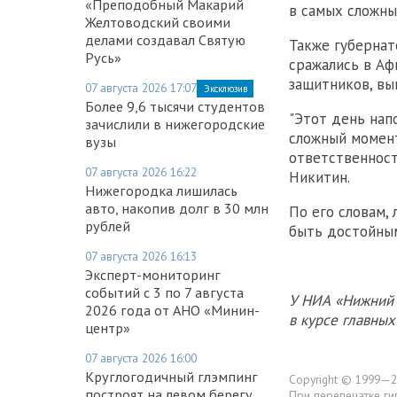
«Преподобный Макарий
в самых сложных
Желтоводский своими
делами создавал Святую
Также губернат
Русь»
сражались в Аф
защитников, вы
07 августа 2026 17:07
Эксклюзив
Более 9,6 тысячи студентов
"Этот день нап
зачислили в нижегородские
сложный момент
вузы
ответственность
07 августа 2026 16:22
Никитин.
Нижегородка лишилась
авто, накопив долг в 30 млн
По его словам,
рублей
быть достойным
07 августа 2026 16:13
Эксперт-мониторинг
событий с 3 по 7 августа
У НИА «Нижний 
2026 года от АНО «Минин-
в курсе главны
центр»
07 августа 2026 16:00
Круглогодичный глэмпинг
Copyright © 1999—2
построят на левом берегу
При перепечатке ги