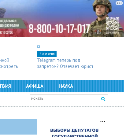
Эксклюзив
синой
Telegram теперь под
осмотреть
запретом? Отвечает юрист
ТВИЯ
АФИША
НАУКА