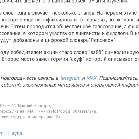
уссии, что делает его важным объектом для изучения.
 слов года включает несколько этапов. На первом этапе
 которые ещё не зафиксированы в словарях, но активно 
ечи. Затем проводится общественное голосование, а фин
осование, в котором участвуют лингвисты и филологи. В ит
будут добавлены в цифровой словарь"Лексикон".
 году победителем акции стало слово "вайб", символизир
. Второе место занял термин "скуф", который описывает 
Новгород» есть каналы в
Telegram
и
MAX
. Подписывайтесь,
х событий, эксклюзивных материалов и оперативной информ
025 НИА "Нижний Новгород".
перссылка на НИА "Нижний Новгород" обязательна.
может содержать материалы 18+
т
Наука