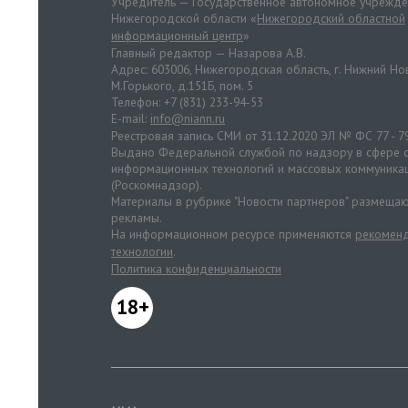
Учредитель — Государственное автономное учрежд
Нижегородской области «
Нижегородский областной
информационный центр
»
Главный редактор — Назарова А.В.
Адрес: 603006, Нижегородская область, г. Нижний Нов
М.Горького, д.151Б, пом. 5
Телефон: +7 (831) 233-94-53
E-mail:
info@niann.ru
Реестровая запись СМИ от 31.12.2020 ЭЛ № ФС 77 - 7
Выдано Федеральной службой по надзору в сфере с
информационных технологий и массовых коммуника
(Роскомнадзор).
Материалы в рубрике "Новости партнеров" размещаю
рекламы.
На информационном ресурсе применяются
рекоменд
технологии
.
Политика конфиденциальности
18+