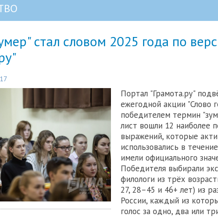
ТВО
умер" стал словом 2025 года по вер
ру"
:17
Портал "Грамота.ру" подв
ежегодной акции "Слово г
победителем термин "зуме
лист вошли 12 наиболее 
выражений, которые акти
использовались в течение
имели официального значе
Победителя выбирали эк
филологи из трёх возраст
27, 28–45 и 46+ лет) из р
России, каждый из котор
голос за одно, два или тр