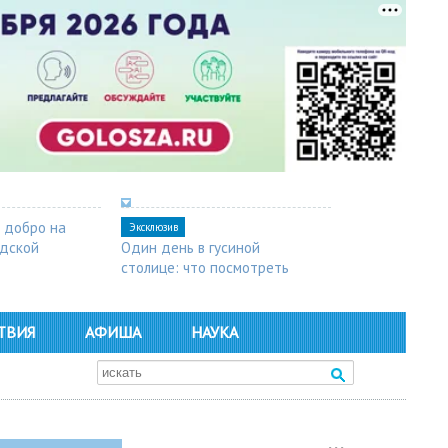
 добро на
Эксклюзив
одской
Один день в гусиной
столице: что посмотреть
в Арзамасе
ТВИЯ
АФИША
НАУКА