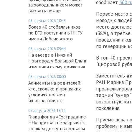
сообщает
360.r
за холодильником может
вызвать пожар
Первое место с
молодых людей,
08 августа 2026 10:43
место досталос
Более 40 стобалльников
по ЕГЭ поступили в ННГУ
(38%), а треть
имени Лобачевского
поведении люде
по генерации к
08 августа 2026 09:44
На въезде в Нижний
В топ-40 проект
Новгород у Большой Ельни
"цифровой рубль
изменили схему движения
Заместитель ди
08 августа 2026 08:00
РАН Марина При
Алименты на родителей:
проанализирова
кто, сколько и при каких
условиях должен
термин "зумер"
их выплачивать
возрастную кат
поколения.
07 августа 2026 18:14
Глава фонда «Сострадание-
Приемышева под
НН» призвал не закрывать
проблемы и выз
кошкам доступ в подвалы