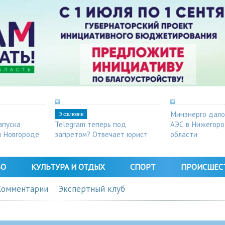
Минэнерго дало
Эксклюзив
апуска
Telegram теперь под
АЭС в Нижегор
м Новгороде
запретом? Отвечает юрист
области
ВО
КУЛЬТУРА И ОТДЫХ
СПОРТ
ПРОИСШЕС
Комментарии
Экспертный клуб