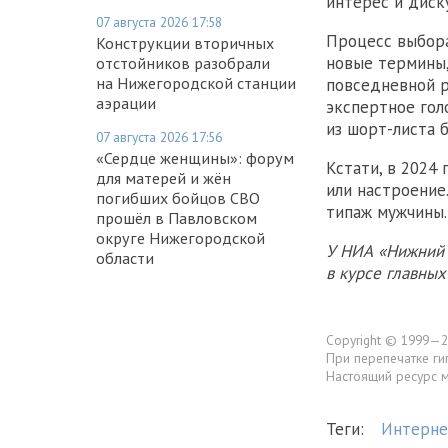
интерес и диск
07 августа 2026 17:58
Процесс выбора
Конструкции вторичных
новые термины,
отстойников разобрали
на Нижегородской станции
повседневной р
аэрации
экспертное гол
из шорт-листа 
07 августа 2026 17:56
«Сердце женщины»: форум
Кстати, в 2024
для матерей и жён
или настроение
погибших бойцов СВО
типаж мужчины.
прошёл в Павловском
округе Нижегородской
У НИА «Нижний 
области
в курсе главны
Copyright © 1999—2
При перепечатке ги
Настоящий ресурс 
Теги:
Интерне