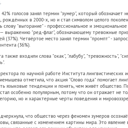
u
.
 42% голосов занял термин "зумер", который обозначает н
 рождённых в 2000-х, но и стал символом целого поколен
ь слову "выгорание" - профессиональное и эмоционально
е — выражению "ред-флаг", обозначающему тревожные при
й (37%). Четвёртое место занял термин "промпт" - запро
онтента (36%).
а также входили слова "окак", "лабубу", "тревожность", "си
".
ректора по научной работе Института лингвистических 
емышева отметила, что акция "Слово года" помогает лин
ть языковые тенденции и понять, чем живёт общество. П
 стал особенно популярным, потому что он отражает не т
егорию, но и характерные черты поведения и мировоззр
черкнула, что общество через феномен зумеров осознаё
овы, связанные с изменением картины мира. Это явление