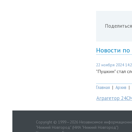
Поделиться
Новости по
22 ноября 2024 14:
"Пушкин" стал с
Главная
|
Архив
|
Аграгетор 24С
Copyright © 1999—2026 Независимое информационно
"Нижний Новгород" (НИА "Нижний Новгород")