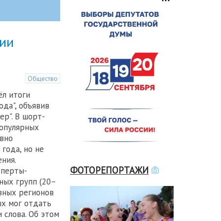
сии
Общество
ёл итоги
ода", объявив
р". В шорт-
популярных
вно
 года, но не
ния.
ФОТОРЕПОРТАЖИ
сперты-
ных групп (20–
азных регионов
ых мог отдать
и слова. Об этом