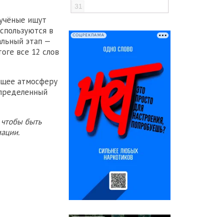
31
 учёные ищут
используются в
СОЦРЕКЛАМА
альный этап —
оге все 12 слов
ующее атмосферу
определенный
 чтобы быть
ации.