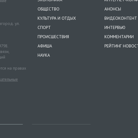
ение
ОБЩЕСТВО
АНОНСЫ
КУЛЬТУРА И ОТДЫХ
ВИДЕОКОНТЕНТ
город. ул.
СПОРТ
ИНТЕРВЬЮ
ПРОИСШЕСТВИЯ
КОММЕНТАРИИ
9798.
АФИША
РЕЙТИНГ НОВОС
вязи,
НАУКА
ций
тся на правах
ательные