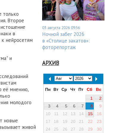
е только
ия. Второе
е истощение
03 августа 2026 09:56
знаки в
Ночной забег 2026
с к нейросетям
в «Столице закатов»:
фоторепортаж
гма" и
АРХИВ
исследований
гвистам
о её мнению,
Пн
Вт
Ср
Чт
Пт
Сб
Вс
олько
1
2
ения молодого
3
4
5
6
7
8
9
10
11
12
13
14
15
16
т новые
17
18
19
20
21
22
23
 вызывает живой
24
25
26
27
28
29
30