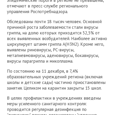
эпидемические пороги в регионе не превышены,
отмечают в пресс-службе регионального
управления Роспотребнадзора.
Обследованы почти 18 тысяч человек. Основной
причиной роста заболеваемости стали вирусы
гриппа, на долю которых приходится 52,5% от
всех выявленных возбудителей. Наиболее активно
циркулирует штамм гриппа A(H3N2). Кроме него,
выявлены риновирусы, РС-вирусы,
метапневмовирусы, аденовирусы, бокавирусы,
вирусы парагриппа и микоплазма.
По состоянию на 11 декабря, в 7,4%
образовательных учреждений региона (включая
школы и детские сады) частично приостановлены
занятия. Целиком на карантин закрыты 15 школ.
В целях профилактики в учреждениях введены
меры усиленного санитарного контроля:
проводится регулярная дезинфекция по
"вирусному" режиму, организованы "утренние