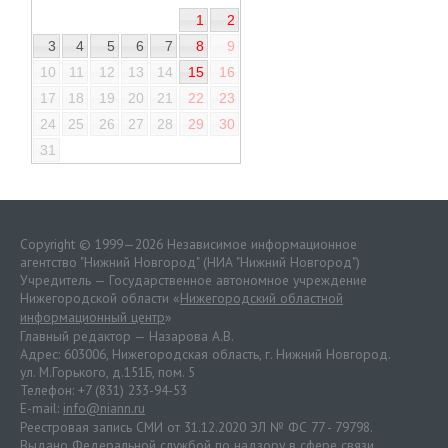
1
2
3
4
5
6
7
8
9
10
11
12
13
14
15
16
17
18
19
20
21
22
23
24
25
26
27
28
29
30
31
Copyright © 1999—2026 Независимое информационное
агентство "Нижний Новгород" (НИА "Нижний Новгород")
Учредитель — Государственное автономное учреждение
Нижегородской области «
Нижегородский областной
информационный центр
»
Главный редактор — Назарова А.В.
Адрес: 603006, Нижегородская область, г. Нижний Новгород.
ул. М.Горького, д.151Б, пом. 5
Телефон: +7 (831) 233-94-53
E-mail:
info@niann.ru
Реестровая запись СМИ от 31.12.2020 ЭЛ № ФС 77 - 79798.
Выдано Федеральной службой по надзору в сфере связи,