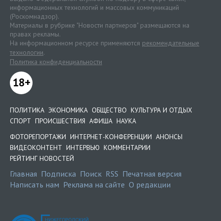
информационных технологий и массовых коммуникаций
(Роскомнадзор).
Материалы в рубрике "Новости партнеров" размещаются на
правах рекламы.
На информационном ресурсе применяются
рекомендательные
технологии
.
Политика конфиденциальности
18+
ПОЛИТИКА
ЭКОНОМИКА
ОБЩЕСТВО
КУЛЬТУРА И ОТДЫХ
СПОРТ
ПРОИСШЕСТВИЯ
АФИША
НАУКА
ФОТОРЕПОРТАЖИ
ИНТЕРНЕТ-КОНФЕРЕНЦИИ
АНОНСЫ
ВИДЕОКОНТЕНТ
ИНТЕРВЬЮ
КОММЕНТАРИИ
РЕЙТИНГ НОВОСТЕЙ
Главная
Подписка
Поиск
RSS
Печатная версия
Написать нам
Реклама на сайте
О редакции