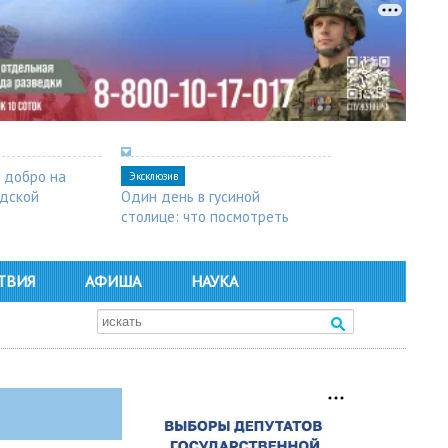
 добро на
Эксклюзив
одской
Один день в гусиной
столице: что посмотреть
в Арзамасе
ТВИЯ
АФИША
НАУКА