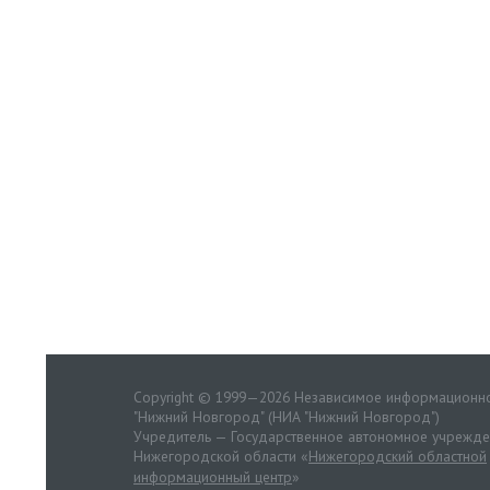
Copyright © 1999—2026 Независимое информационно
"Нижний Новгород" (НИА "Нижний Новгород")
Учредитель — Государственное автономное учрежд
Нижегородской области «
Нижегородский областной
информационный центр
»