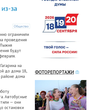
 из-за
Общество
нно ограничили
за проведения
"Лыжня
чения будут
февраля.
Гагарина на
ой до дома 18,
ФОТОРЕПОРТАЖИ
в районе дома
аботу
а. Автобусные
тили — они
до остановки