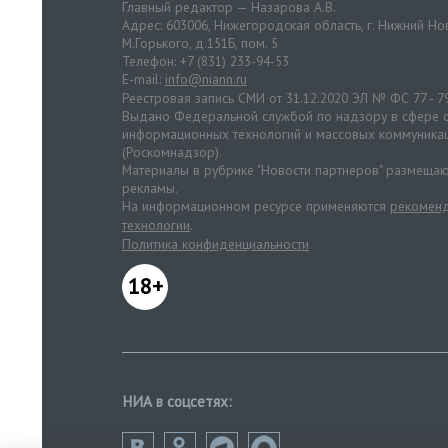
Главный редактор — Назарова А.В.
Адрес: 603006, Нижегородская область, г. Нижний Нов
М.Горького, д.151Б, пом. 5
Телефон: +7 (831) 233-94-53
E-mail:
info@niann.ru
Реестровая запись СМИ от 31.12.2020 ЭЛ № ФС 77 - 7
Выдано Федеральной службой по надзору в сфере с
информационных технологий и массовых коммуника
(Роскомнадзор).
Материалы в рубрике "Новости партнеров" размещаю
рекламы.
На информационном ресурсе применяются
рекоменд
технологии
.
Политика конфиденциальности
18+
НИА в соцсетях: