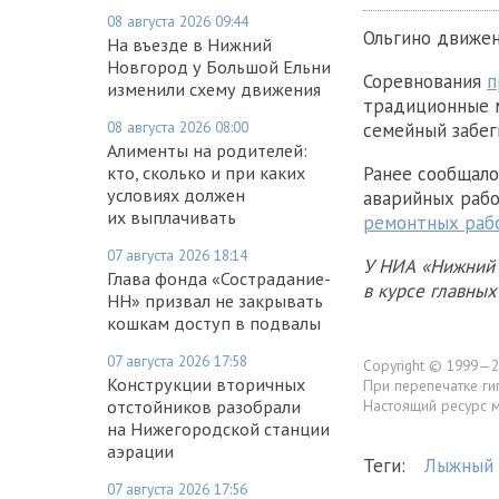
08 августа 2026 09:44
Ольгино движен
На въезде в Нижний
Новгород у Большой Ельни
Соревнования
п
изменили схему движения
традиционные м
08 августа 2026 08:00
семейный забеги
Алименты на родителей:
кто, сколько и при каких
Ранее сообщало
условиях должен
аварийных рабо
их выплачивать
ремонтных рабо
07 августа 2026 18:14
У НИА «Нижний 
Глава фонда «Сострадание-
в курсе главны
НН» призвал не закрывать
кошкам доступ в подвалы
07 августа 2026 17:58
Copyright © 1999—2
Конструкции вторичных
При перепечатке ги
отстойников разобрали
Настоящий ресурс 
на Нижегородской станции
аэрации
Теги:
Лыжный 
07 августа 2026 17:56