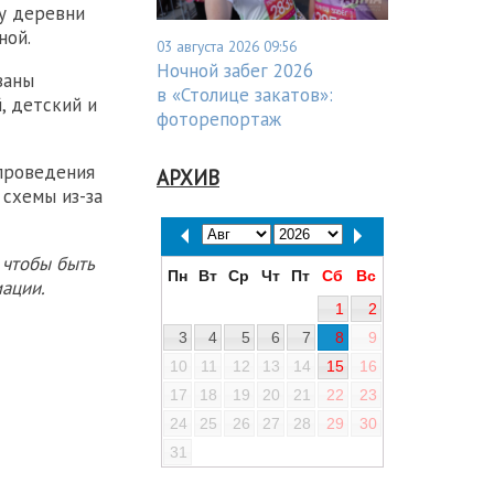
ну деревни
ной.
03 августа 2026 09:56
Ночной забег 2026
ваны
в «Столице закатов»:
, детский и
фоторепортаж
проведения
АРХИВ
схемы из-за
 чтобы быть
Пн
Вт
Ср
Чт
Пт
Сб
Вс
ации.
1
2
3
4
5
6
7
8
9
10
11
12
13
14
15
16
17
18
19
20
21
22
23
24
25
26
27
28
29
30
31