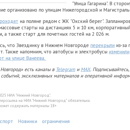
"Улица Гагарина". В сторо
ие организовано по улицам Нижегородской и Магистраль
роходят
на поляне рядом с ЖК "Окский берег". Запланиро
ассовые старты на дистанциях 5 и 10 км, корпоративный
, а также старт для почетных гостей на 2 026 м.
сь, что Звездинку в Нижнем Новгороде
перекрыли
из-за 
т. Также напомним, что автобусы и электробусы
изменили
т на улице Ванеева.
Новгород» есть каналы в
Telegram
и
MAX
. Подписывайтесь,
х событий, эксклюзивных материалов и оперативной информ
025 НИА "Нижний Новгород".
перссылка на НИА "Нижний Новгород" обязательна.
может содержать материалы 18+
спорт
Новинки
ограничения