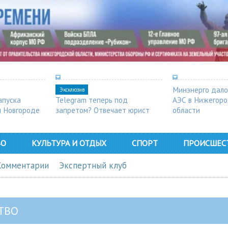
Минэнерго дало
Эксклюзив
апуска
Telegram теперь под
АЭС в Нижегор
м Новгороде
запретом? Отвечает юрист
области
ВО
КУЛЬТУРА И ОТДЫХ
СПОРТ
ПРОИСШЕС
Комментарии
Экспертный клуб
ТВО