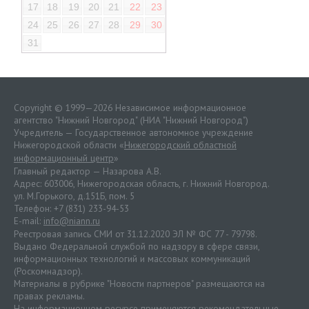
17
18
19
20
21
22
23
24
25
26
27
28
29
30
31
Copyright © 1999—2026 Независимое информационное
агентство "Нижний Новгород" (НИА "Нижний Новгород")
Учредитель — Государственное автономное учреждение
Нижегородской области «
Нижегородский областной
информационный центр
»
Главный редактор — Назарова А.В.
Адрес: 603006, Нижегородская область, г. Нижний Новгород.
ул. М.Горького, д.151Б, пом. 5
Телефон: +7 (831) 233-94-53
E-mail:
info@niann.ru
Реестровая запись СМИ от 31.12.2020 ЭЛ № ФС 77 - 79798.
Выдано Федеральной службой по надзору в сфере связи,
информационных технологий и массовых коммуникаций
(Роскомнадзор).
Материалы в рубрике "Новости партнеров" размещаются на
правах рекламы.
На информационном ресурсе применяются
рекомендательные