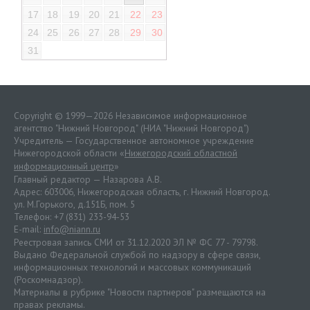
17
18
19
20
21
22
23
24
25
26
27
28
29
30
31
Copyright © 1999—2026 Независимое информационное
агентство "Нижний Новгород" (НИА "Нижний Новгород")
Учредитель — Государственное автономное учреждение
Нижегородской области «
Нижегородский областной
информационный центр
»
Главный редактор — Назарова А.В.
Адрес: 603006, Нижегородская область, г. Нижний Новгород.
ул. М.Горького, д.151Б, пом. 5
Телефон: +7 (831) 233-94-53
E-mail:
info@niann.ru
Реестровая запись СМИ от 31.12.2020 ЭЛ № ФС 77 - 79798.
Выдано Федеральной службой по надзору в сфере связи,
информационных технологий и массовых коммуникаций
(Роскомнадзор).
Материалы в рубрике "Новости партнеров" размещаются на
правах рекламы.