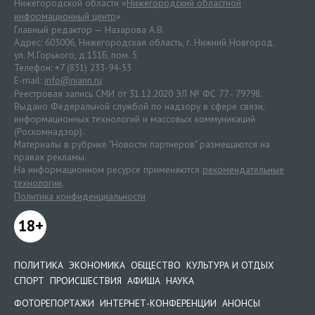
Нижегородской области «
Нижегородский областной
информационный центр
»
Главный редактор — Назарова А.В.
Адрес: 603006, Нижегородская область, г. Нижний Новгород.
ул. М.Горького, д.151Б, пом. 5
Телефон: +7 (831) 233-94-53
E-mail:
info@niann.ru
Реестровая запись СМИ от 31.12.2020 ЭЛ № ФС 77 - 79798.
Выдано Федеральной службой по надзору в сфере связи,
информационных технологий и массовых коммуникаций
(Роскомнадзор).
Материалы в рубрике "Новости партнеров" размещаются на
правах рекламы.
На информационном ресурсе применяются
рекомендательные
технологии
.
Политика конфиденциальности
18+
ПОЛИТИКА
ЭКОНОМИКА
ОБЩЕСТВО
КУЛЬТУРА И ОТДЫХ
СПОРТ
ПРОИСШЕСТВИЯ
АФИША
НАУКА
ФОТОРЕПОРТАЖИ
ИНТЕРНЕТ-КОНФЕРЕНЦИИ
АНОНСЫ