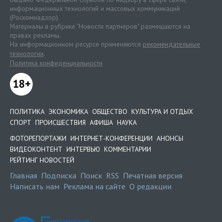
информационных технологий и массовых коммуникаций
(Роскомнадзор).
Материалы в рубрике "Новости партнеров" размещаются на
правах рекламы.
На информационном ресурсе применяются
рекомендательные
технологии
.
Политика конфиденциальности
18+
ПОЛИТИКА
ЭКОНОМИКА
ОБЩЕСТВО
КУЛЬТУРА И ОТДЫХ
СПОРТ
ПРОИСШЕСТВИЯ
АФИША
НАУКА
ФОТОРЕПОРТАЖИ
ИНТЕРНЕТ-КОНФЕРЕНЦИИ
АНОНСЫ
ВИДЕОКОНТЕНТ
ИНТЕРВЬЮ
КОММЕНТАРИИ
РЕЙТИНГ НОВОСТЕЙ
Главная
Подписка
Поиск
RSS
Печатная версия
Написать нам
Реклама на сайте
О редакции