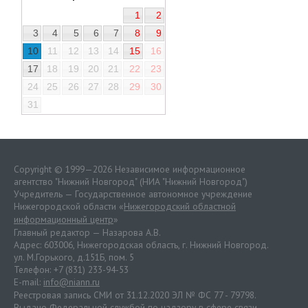
1
2
3
4
5
6
7
8
9
10
11
12
13
14
15
16
17
18
19
20
21
22
23
24
25
26
27
28
29
30
31
Copyright © 1999—2026 Независимое информационное
агентство "Нижний Новгород" (НИА "Нижний Новгород")
Учредитель — Государственное автономное учреждение
Нижегородской области «
Нижегородский областной
информационный центр
»
Главный редактор — Назарова А.В.
Адрес: 603006, Нижегородская область, г. Нижний Новгород.
ул. М.Горького, д.151Б, пом. 5
Телефон: +7 (831) 233-94-53
E-mail:
info@niann.ru
Реестровая запись СМИ от 31.12.2020 ЭЛ № ФС 77 - 79798.
Выдано Федеральной службой по надзору в сфере связи,