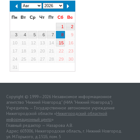
Пн
Вт
Ср
Чт
Пт
Сб
Вс
1
2
3
4
5
6
7
8
9
10
11
12
13
14
15
16
17
18
19
20
21
22
23
24
25
26
27
28
29
30
31
Copyright © 1999—2026 Независимое информационное
агентство "Нижний Новгород" (НИА "Нижний Новгород")
Учредитель — Государственное автономное учреждение
Нижегородской области «
Нижегородский областной
информационный центр
»
Главный редактор — Назарова А.В.
Адрес: 603006, Нижегородская область, г. Нижний Новгород.
ул. М.Горького, д.151Б, пом. 5