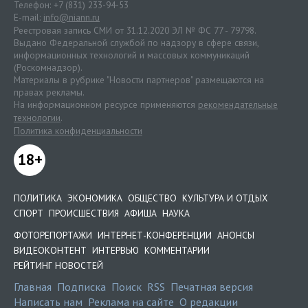
Телефон: +7 (831) 233-94-53
E-mail:
info@niann.ru
Реестровая запись СМИ от 31.12.2020 ЭЛ № ФС 77 - 79798.
Выдано Федеральной службой по надзору в сфере связи,
информационных технологий и массовых коммуникаций
(Роскомнадзор).
Материалы в рубрике "Новости партнеров" размещаются на
правах рекламы.
На информационном ресурсе применяются
рекомендательные
технологии
.
Политика конфиденциальности
18+
ПОЛИТИКА
ЭКОНОМИКА
ОБЩЕСТВО
КУЛЬТУРА И ОТДЫХ
СПОРТ
ПРОИСШЕСТВИЯ
АФИША
НАУКА
ФОТОРЕПОРТАЖИ
ИНТЕРНЕТ-КОНФЕРЕНЦИИ
АНОНСЫ
ВИДЕОКОНТЕНТ
ИНТЕРВЬЮ
КОММЕНТАРИИ
РЕЙТИНГ НОВОСТЕЙ
Главная
Подписка
Поиск
RSS
Печатная версия
Написать нам
Реклама на сайте
О редакции