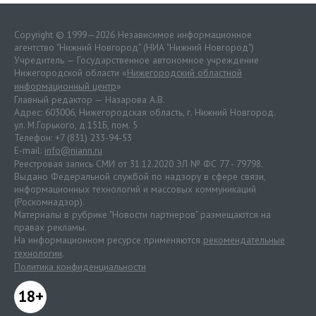
Copyright © 1999—2026 Независимое информационное
агентство "Нижний Новгород" (НИА "Нижний Новгород")
Учредитель — Государственное автономное учреждение
Нижегородской области «
Нижегородский областной
информационный центр
»
Главный редактор — Назарова А.В.
Адрес: 603006, Нижегородская область, г. Нижний Новгород.
ул. М.Горького, д.151Б, пом. 5
Телефон: +7 (831) 233-94-53
E-mail:
info@niann.ru
Реестровая запись СМИ от 31.12.2020 ЭЛ № ФС 77 - 79798.
Выдано Федеральной службой по надзору в сфере связи,
информационных технологий и массовых коммуникаций
(Роскомнадзор).
Материалы в рубрике "Новости партнеров" размещаются на
правах рекламы.
На информационном ресурсе применяются
рекомендательные
технологии
.
Политика конфиденциальности
18+